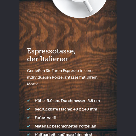
Espressotasse,
der Italiener.
Genießen Sie Ihren Espresso in einer
individuellen Porzellantasse mit Ihrem
Motiv.
Höhe: 5,0 cm, Durchmesser: 5,8 cm
bedruckbare Fläche: 40 x 140 mm
Farbe: weiß
Material: beschichtetes Porzellan
Haltbarkeit: spülmaschinenfest