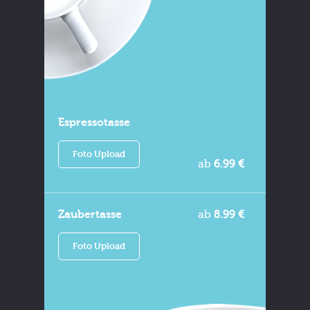
Espressotasse
Foto Upload
ab
6.99 €
Zaubertasse
ab
8.99 €
Foto Upload