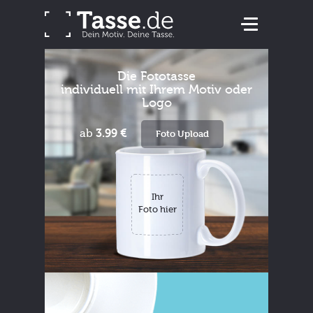
Die Fototasse
individuell mit Ihrem Motiv oder
Logo
ab
3.99 €
Foto Upload
Ihr
Foto hier