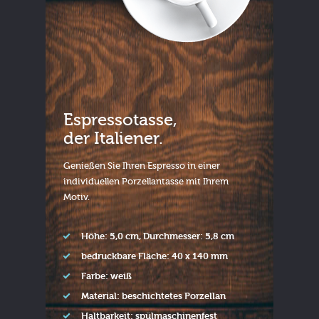
Espressotasse,
der Italiener.
Genießen Sie Ihren Espresso in einer
individuellen Porzellantasse mit Ihrem
Motiv.
Höhe: 5,0 cm, Durchmesser: 5,8 cm
bedruckbare Fläche: 40 x 140 mm
Farbe: weiß
Material: beschichtetes Porzellan
Haltbarkeit: spülmaschinenfest