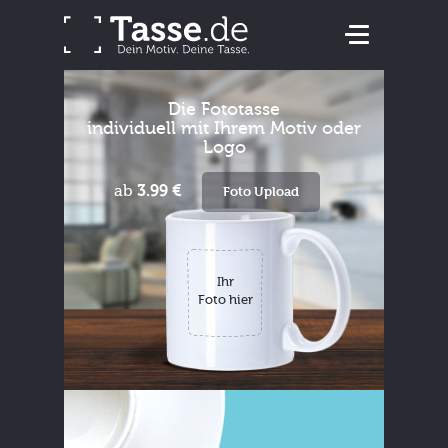
Die Fototasse
individuell mit Ihrem Motiv oder
Logo
ab
3.99 €
Foto Upload
Ihr
Foto hier