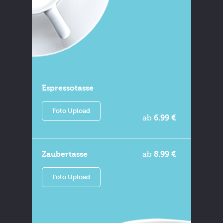
Espressotasse
Foto Upload
ab
6.99 €
Zaubertasse
ab
8.99 €
Foto Upload