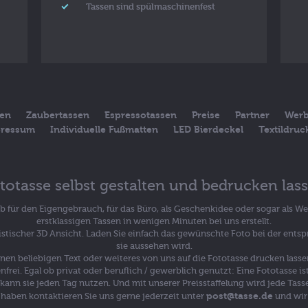
Tassen sind spülmaschinenfest
sen
Zaubertassen
Espressotassen
Preise
Partner
Werb
ressum
Individuelle Fußmatten
LED Bierdeckel
Textildru
totasse selbst gestalten und bedrucken las
Ob für den Eigengebrauch, für das Büro, als Geschenkidee oder sogar als W
erstklassigen Tassen in wenigen Minuten bei uns erstellt.
alistischer 3D Ansicht. Laden Sie einfach das gewünschte Foto bei der ents
sie aussehen wird.
inen beliebigen Text oder weiteres von uns auf die Fototasse drucken lass
enfrei. Egal ob privat oder beruflich / gewerblich genutzt: Eine Fototasse
ann sie jeden Tag nutzen. Und mit unserer Preisstaffelung wird jede Tasse 
post@tasse.de
haben kontaktieren Sie uns gerne jederzeit unter
und wir