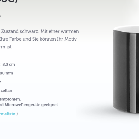
.
en Zustand schwarz. Mit einer warmen
e Ihre Farbe und Sie können Ihr Motiv
rm ist
: 8,3 cm
 180 mm
z
rzellan
 empfohlen,
nd Microwellengeräte geeignet
reisliste
)