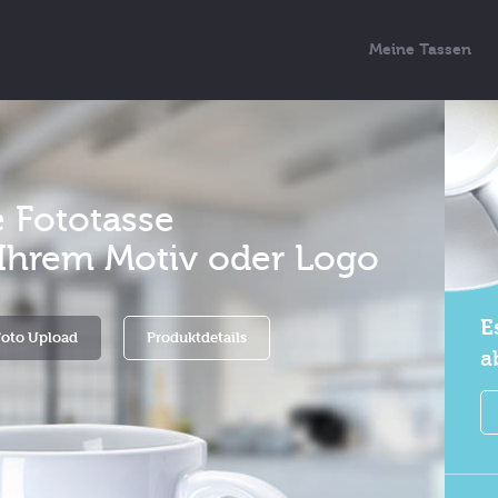
Meine Tassen
e Fototasse
t Ihrem Motiv oder Logo
E
Foto Upload
Produktdetails
a