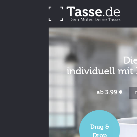
Di
individuell mi
ab
3.99 €
Drag &
Drop