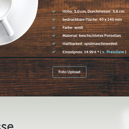
Höhe: 5,0 cm, Durchmesser: 5,8 cm
bedruckbare Fläche: 40 x 140 mm
Farbe: weiß
Material: beschichtetes Porzellan
Haltbarkeit: spülmaschinenfest
s. Preisliste
Einzelpreis: 14.99 € * (
)
Foto Upload
se,