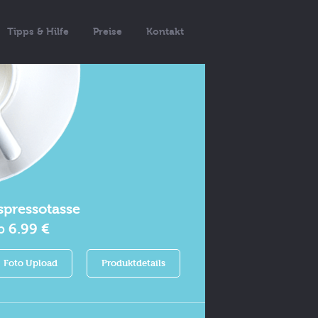
Tipps & Hilfe
Preise
Kontakt
spressotasse
b
6.99 €
Foto Upload
Produktdetails