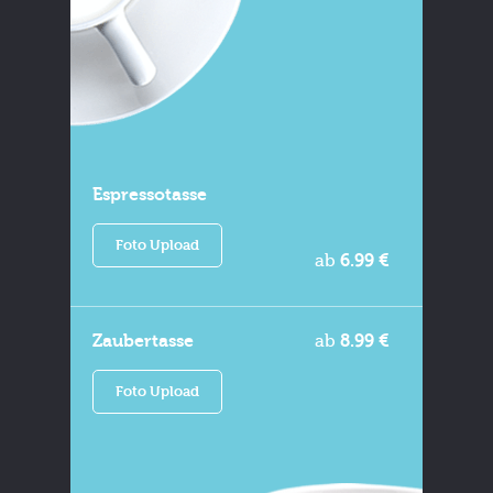
Espressotasse
Foto Upload
ab
6.99 €
Zaubertasse
ab
8.99 €
Foto Upload