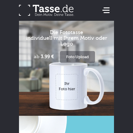
Die Fototasse
individuell mit Ihrem Motiv oder
Logo
ab
3.99 €
Foto Upload
Ihr
Foto hier