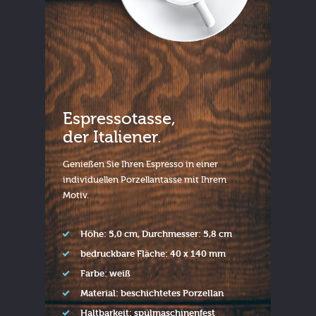
Espressotasse,
der Italiener.
Genießen Sie Ihren Espresso in einer
individuellen Porzellantasse mit Ihrem
Motiv.
Höhe: 5,0 cm, Durchmesser: 5,8 cm
bedruckbare Fläche: 40 x 140 mm
Farbe: weiß
Material: beschichtetes Porzellan
Haltbarkeit: spülmaschinenfest