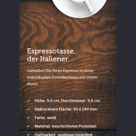
Espressotasse,
der Italiener.
Genießen Sie Ihren Espresso in einer
individuellen Porzellantasse mit Ihrem
Motiv.
Höhe: 5,0 cm, Durchmesser: 5,8 cm
bedruckbare Fläche: 40 x 140 mm
Farbe: weiß
Material: beschichtetes Porzellan
Haltbarkeit: spülmaschinenfest