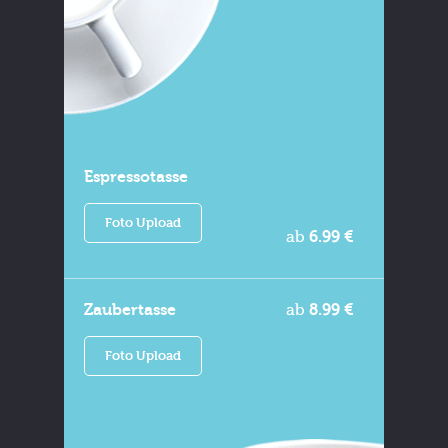
Espressotasse
Foto Upload
ab
6.99 €
Zaubertasse
ab
8.99 €
Foto Upload