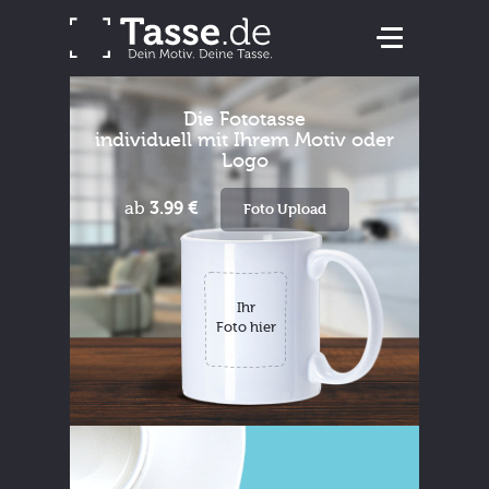
Die Fototasse
individuell mit Ihrem Motiv oder
Logo
ab
3.99 €
Foto Upload
Ihr
Foto hier