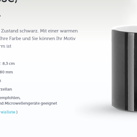
.
en Zustand schwarz. Mit einer warmen
e Ihre Farbe und Sie können Ihr Motiv
rm ist
: 8,3 cm
 180 mm
z
rzellan
 empfohlen,
nd Microwellengeräte geeignet
reisliste
)