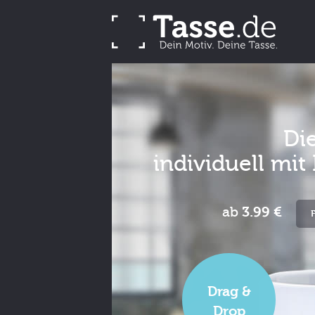
Di
individuell mi
ab
3.99 €
Drag &
Drop