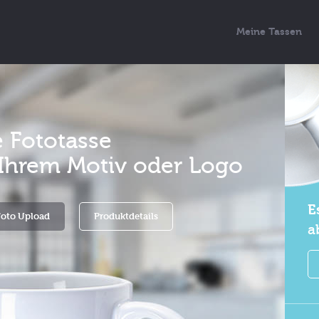
Meine Tassen
e Fototasse
t Ihrem Motiv oder Logo
E
Foto Upload
Produktdetails
a