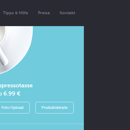
Tipps & Hilfe
Preise
Kontakt
spressotasse
b
6.99 €
Foto Upload
Produktdetails