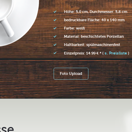
Höhe: 5,0 cm, Durchmesser: 5,8 cm
bedruckbare Fläche: 40 x 140 mm
Farbe: weiß
Material: beschichtetes Porzellan
Haltbarkeit: spülmaschinenfest
s. Preisliste
Einzelpreis: 14.99 € * (
)
Foto Upload
se,