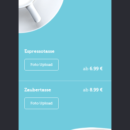
Espressotasse
Foto Upload
ab
6.99 €
Zaubertasse
ab
8.99 €
Foto Upload