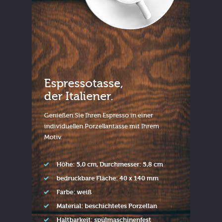
Espressotasse,
der Italiener.
Genießen Sie Ihren Espresso in einer
individuellen Porzellantasse mit Ihrem
Motiv.
Höhe: 5,0 cm, Durchmesser: 5,8 cm
bedruckbare Fläche: 40 x 140 mm
Farbe: weiß
Material: beschichtetes Porzellan
Haltbarkeit: spülmaschinenfest