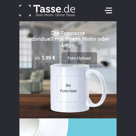
Die Fototasse
individuell mit Ihrem Motiv oder
Logo
ab
3.99 €
Foto Upload
Ihr
Foto hier