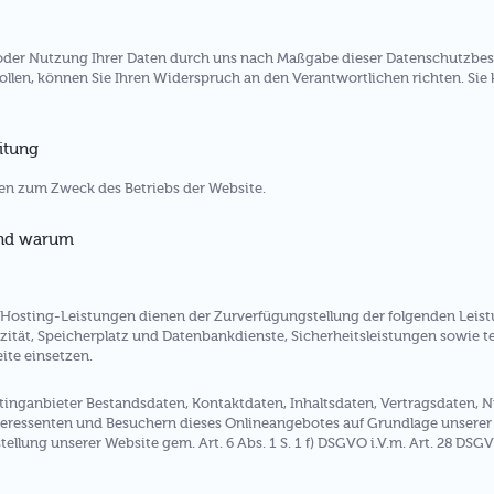
g oder Nutzung Ihrer Daten durch uns nach Maßgabe dieser Datenschutzb
en, können Sie Ihren Widerspruch an den Verantwortlichen richten. Sie
itung
n zum Zweck des Betriebs der Website.
und warum
osting-Leistungen dienen der Zurverfügungstellung der folgenden Leistu
ität, Speicherplatz und Datenbankdienste, Sicherheitsleistungen sowie t
ite einsetzen.
stinganbieter Bestandsdaten, Kontaktdaten, Inhaltsdaten, Vertragsdaten,
ressenten und Besuchern dieses Onlineangebotes auf Grundlage unserer b
ellung unserer Website gem. Art. 6 Abs. 1 S. 1 f) DSGVO i.V.m. Art. 28 DSG