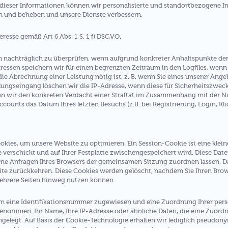
dieser Informationen können wir personalisierte und standortbezogene In
en und beheben und unsere Dienste verbessern.
eresse gemäß Art 6 Abs. 1 S. 1 f) DSGVO.
en nachträglich zu überprüfen, wenn aufgrund konkreter Anhaltspunkte der
essen speichern wir für einen begrenzten Zeitraum in den Logfiles, wenn 
die Abrechnung einer Leistung nötig ist, z. B. wenn Sie eines unserer An
ungseingang löschen wir die IP-Adresse, wenn diese für Sicherheitszwecke 
nn wir den konkreten Verdacht einer Straftat im Zusammenhang mit der N
counts das Datum Ihres letzten Besuchs (z.B. bei Registrierung, Login, Klic
es, um unsere Website zu optimieren. Ein Session-Cookie ist eine kleine
 verschickt und auf Ihrer Festplatte zwischengespeichert wird. Diese Date
dene Anfragen Ihres Browsers der gemeinsamen Sitzung zuordnen lassen. 
ite zurückkehren. Diese Cookies werden gelöscht, nachdem Sie Ihren Browse
ehrere Seiten hinweg nutzen können.
sem eine Identifikationsnummer zugewiesen und eine Zuordnung Ihrer pe
enommen. Ihr Name, Ihre IP-Adresse oder ähnliche Daten, die eine Zuord
gelegt. Auf Basis der Cookie-Technologie erhalten wir lediglich pseudony