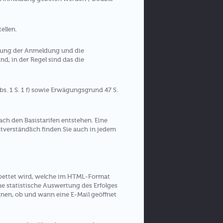
ellen.
erung der Anmeldung und die
d, in der Regel sind das die
s. 1 S. 1 f) sowie Erwägungsgrund 47 S.
ch den Basistarifen entstehen. Eine
bstverständlich finden Sie auch in jedem
gebettet wird, welche im HTML-Format
 statistische Auswertung des Erfolges
en, ob und wann eine E-Mail geöffnet