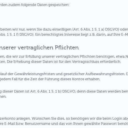
rden zudem folgende Daten gespeichert:
ten wir nur, wenn Sie dazu einwilligen (Art. 6 Abs. 1 S. 1 a) DSGVO) oder 
s. 1 S. 1 f) DSGVO). Ein berechtigtes Interesse liegt z.B. darin, auf Ihre E-
unserer vertraglichen Pflichten
, die wir zur Erfüllung unserer vertraglichen Pflichten benötigen, etwa N
. Die Erhebung dieser Daten ist für den Vertragsschluss erforderlich.
blauf der Gewährleistungsfristen und gesetzlicher Aufbewahrungsfristen. 
 jedem Fall für die Zeit der Führung dieses Kontos erhalten.
 dieser Daten ist Art. 6 Abs. 1 S. 1 b) DSGVO, denn diese Daten werden ben
nen.
tzerkonto anlegen. Wünschen Sie dies, so benötigen wir die beim Login 
re E-Mail bzw. Benutzername und das von Ihnen gewählte Passwort benöt