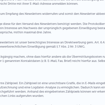
 nicht Dritte mit ihrer E-Mail-Adresse anmelden können.
 zum Empfang des Newsletters widerrufen und somit den Newsletter abbest
e diese für den Versand des Newsletters benötigt werden. Die Protokolli
ein Interesse am Nachweis der ursprünglich gegebenen Einwilligung bestan
Ansprüche, mithin maximal drei Jahre.
sletters ist unser berechtigtes Interesse an Direktwerbung gem. Art. 6 Ab
ewerbsrechtlichen Einwilligung gemäß § 7 Abs. 2 Nr. 3 UWG.
kgängig machen, ohne dass hierfür andere als die Übermittlungskosten na
er 1 genannten Kontaktdaten (z.B. E-Mail, Fax, Brief) reicht hierfür aus. Sel
 Zählpixel. Ein Zählpixel ist eine unsichtbare Grafik, die in E-Mails ein
fzeichnung und eine Logdatei-Analyse zu ermöglichen. Dadurch kann eine
geführt werden. Anhand des eingebetteten Zählpixels können wir erkenn
ichen Links aufgerufen wurden.