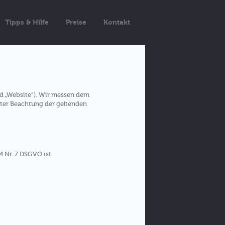
Tipps & Hilfe
Preise
Kontakt
d „Website“). Wir messen dem
ter Beachtung der geltenden
4 Nr. 7 DSGVO ist