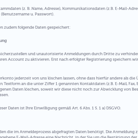
Stammdaten (z. B. Name, Adresse), Kommunikationsdaten (z.B. E-Mail-Adr
(Benutzername u. Passwort).
en zudem folgende Daten gespeichert:
rung
erzustellen und unautorisierte Anmeldungen durch Dritte zu verhindern,
hren Account zu aktivieren. Erst nach erfolgter Registrierung speichern w
rkonto jederzeit von uns löschen lassen, ohne dass hierfür andere als di
in Textform an die unter Ziffer 1 genannten Kontaktdaten (z.B. E-Mail, Fax, B
enen Daten löschen, soweit wir diese nicht noch zur Abwicklung von Bes
ssen.
ser Daten ist Ihre Einwilligung gemäß Art. 6 Abs. 1 S. 1 a) DSGVO.
en die im Anmeldeprozess abgefragten Daten benötigt. Die Anmeldung zu
gegebene E-Mail-Adresse eine Nachricht, in der Sie um die Bestätigung d