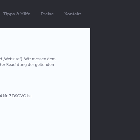
Tipps & Hilfe
Preise
Kontakt
d „Website“). Wir messen dem
ter Beachtung der geltenden
4 Nr. 7 DSGVO ist