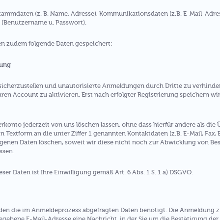
Stammdaten (z. B. Name, Adresse), Kommunikationsdaten (z.B. E-Mail-Adr
(Benutzername u. Passwort).
en zudem folgende Daten gespeichert:
rung
erzustellen und unautorisierte Anmeldungen durch Dritte zu verhindern,
hren Account zu aktivieren. Erst nach erfolgter Registrierung speichern w
rkonto jederzeit von uns löschen lassen, ohne dass hierfür andere als di
in Textform an die unter Ziffer 1 genannten Kontaktdaten (z.B. E-Mail, Fax, B
enen Daten löschen, soweit wir diese nicht noch zur Abwicklung von Bes
ssen.
ser Daten ist Ihre Einwilligung gemäß Art. 6 Abs. 1 S. 1 a) DSGVO.
en die im Anmeldeprozess abgefragten Daten benötigt. Die Anmeldung zu
gegebene E-Mail-Adresse eine Nachricht, in der Sie um die Bestätigung d