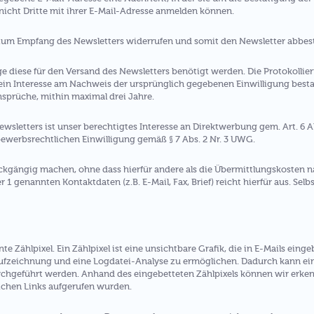
 nicht Dritte mit ihrer E-Mail-Adresse anmelden können.
 zum Empfang des Newsletters widerrufen und somit den Newsletter abbest
e diese für den Versand des Newsletters benötigt werden. Die Protokolli
ein Interesse am Nachweis der ursprünglich gegebenen Einwilligung bestan
Ansprüche, mithin maximal drei Jahre.
sletters ist unser berechtigtes Interesse an Direktwerbung gem. Art. 6 Ab
ewerbsrechtlichen Einwilligung gemäß § 7 Abs. 2 Nr. 3 UWG.
kgängig machen, ohne dass hierfür andere als die Übermittlungskosten na
er 1 genannten Kontaktdaten (z.B. E-Mail, Fax, Brief) reicht hierfür aus. Sel
 Zählpixel. Ein Zählpixel ist eine unsichtbare Grafik, die in E-Mails ein
fzeichnung und eine Logdatei-Analyse zu ermöglichen. Dadurch kann eine
geführt werden. Anhand des eingebetteten Zählpixels können wir erkenn
ichen Links aufgerufen wurden.