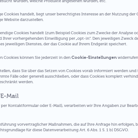
besucht wurden, welche Produkte angesehen wurden, etc.
Cookies handelt, liegt unser berechtigtes Interesse an der Nutzung der Co
e Website darzustellen.
endige Cookies handelt (zum Beispiel Cookies zum Zwecke der Analyse ode
 Ihrer vorhergehenden Einwilligung per „opt-in“. Den jeweiligen Zweck d
 jeweiligen Dienstes, der das Cookie auf Ihrem Endgerät speichert.
Cookie-Einstellungen
on Cookies können Sie jederzeit in den
widerrufen
tellen, dass Sie über das Setzen von Cookies vorab informiert werden und 
mte Fälle oder generell ausschließen, oder dass Cookies komplett verhin
geschränkt werden.
 E-Mail
. per Kontaktformular oder E-Mail), verarbeiten wir Ihre Angaben zur Bearb
hführung vorvertraglicher Maßnahmen, die auf Ihre Anfrage hin erfolgen, b
htsgrundlage für diese Datenverarbeitung Art. 6 Abs. 1 S. 1 b) DSGVO.