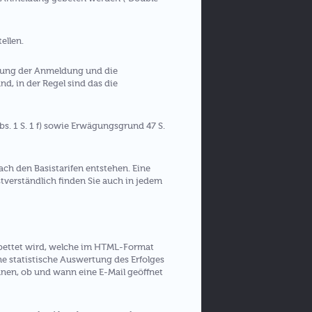
ellen.
erung der Anmeldung und die
d, in der Regel sind das die
s. 1 S. 1 f) sowie Erwägungsgrund 47 S.
ch den Basistarifen entstehen. Eine
bstverständlich finden Sie auch in jedem
gebettet wird, welche im HTML-Format
 statistische Auswertung des Erfolges
en, ob und wann eine E-Mail geöffnet