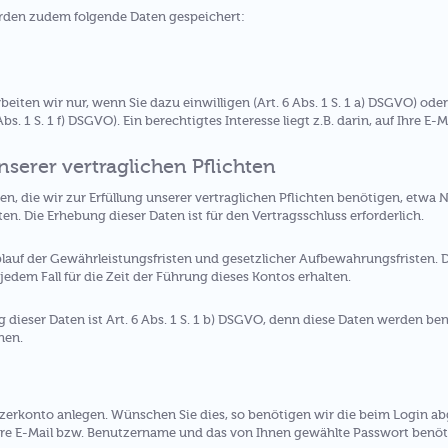
rden zudem folgende Daten gespeichert:
ten wir nur, wenn Sie dazu einwilligen (Art. 6 Abs. 1 S. 1 a) DSGVO) oder 
s. 1 S. 1 f) DSGVO). Ein berechtigtes Interesse liegt z.B. darin, auf Ihre E-
unserer vertraglichen Pflichten
, die wir zur Erfüllung unserer vertraglichen Pflichten benötigen, etwa N
. Die Erhebung dieser Daten ist für den Vertragsschluss erforderlich.
blauf der Gewährleistungsfristen und gesetzlicher Aufbewahrungsfristen. 
 jedem Fall für die Zeit der Führung dieses Kontos erhalten.
 dieser Daten ist Art. 6 Abs. 1 S. 1 b) DSGVO, denn diese Daten werden ben
nen.
tzerkonto anlegen. Wünschen Sie dies, so benötigen wir die beim Login 
re E-Mail bzw. Benutzername und das von Ihnen gewählte Passwort benöt