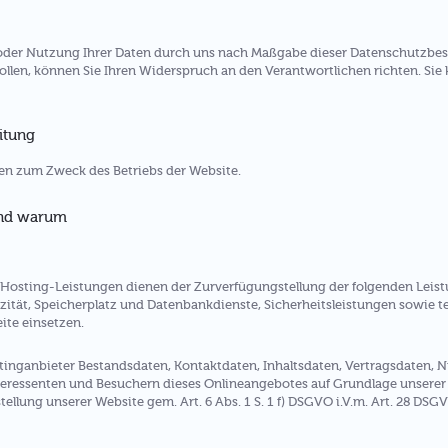
g oder Nutzung Ihrer Daten durch uns nach Maßgabe dieser Datenschutzb
en, können Sie Ihren Widerspruch an den Verantwortlichen richten. Sie
itung
n zum Zweck des Betriebs der Website.
und warum
osting-Leistungen dienen der Zurverfügungstellung der folgenden Leistu
ität, Speicherplatz und Datenbankdienste, Sicherheitsleistungen sowie t
ite einsetzen.
stinganbieter Bestandsdaten, Kontaktdaten, Inhaltsdaten, Vertragsdaten,
ressenten und Besuchern dieses Onlineangebotes auf Grundlage unserer b
ellung unserer Website gem. Art. 6 Abs. 1 S. 1 f) DSGVO i.V.m. Art. 28 DSG