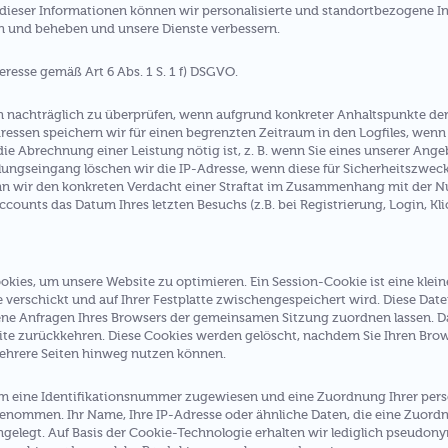
dieser Informationen können wir personalisierte und standortbezogene In
en und beheben und unsere Dienste verbessern.
eresse gemäß Art 6 Abs. 1 S. 1 f) DSGVO.
en nachträglich zu überprüfen, wenn aufgrund konkreter Anhaltspunkte der
essen speichern wir für einen begrenzten Zeitraum in den Logfiles, wenn 
die Abrechnung einer Leistung nötig ist, z. B. wenn Sie eines unserer An
ungseingang löschen wir die IP-Adresse, wenn diese für Sicherheitszwecke 
nn wir den konkreten Verdacht einer Straftat im Zusammenhang mit der N
counts das Datum Ihres letzten Besuchs (z.B. bei Registrierung, Login, Klic
es, um unsere Website zu optimieren. Ein Session-Cookie ist eine kleine
 verschickt und auf Ihrer Festplatte zwischengespeichert wird. Diese Date
dene Anfragen Ihres Browsers der gemeinsamen Sitzung zuordnen lassen. 
ite zurückkehren. Diese Cookies werden gelöscht, nachdem Sie Ihren Browse
ehrere Seiten hinweg nutzen können.
sem eine Identifikationsnummer zugewiesen und eine Zuordnung Ihrer pe
enommen. Ihr Name, Ihre IP-Adresse oder ähnliche Daten, die eine Zuord
gelegt. Auf Basis der Cookie-Technologie erhalten wir lediglich pseudony