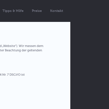
Tipps & Hilfe
Preise
Kontakt
d „Website“). Wir messen dem
ter Beachtung der geltenden
4 Nr. 7 DSGVO ist