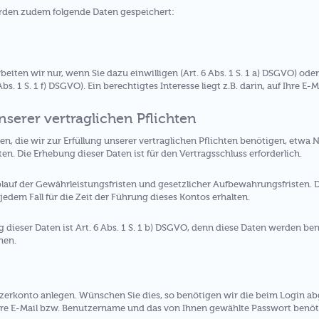
rden zudem folgende Daten gespeichert:
ten wir nur, wenn Sie dazu einwilligen (Art. 6 Abs. 1 S. 1 a) DSGVO) oder 
s. 1 S. 1 f) DSGVO). Ein berechtigtes Interesse liegt z.B. darin, auf Ihre E-
unserer vertraglichen Pflichten
, die wir zur Erfüllung unserer vertraglichen Pflichten benötigen, etwa N
. Die Erhebung dieser Daten ist für den Vertragsschluss erforderlich.
blauf der Gewährleistungsfristen und gesetzlicher Aufbewahrungsfristen. 
 jedem Fall für die Zeit der Führung dieses Kontos erhalten.
 dieser Daten ist Art. 6 Abs. 1 S. 1 b) DSGVO, denn diese Daten werden ben
nen.
tzerkonto anlegen. Wünschen Sie dies, so benötigen wir die beim Login 
re E-Mail bzw. Benutzername und das von Ihnen gewählte Passwort benöt