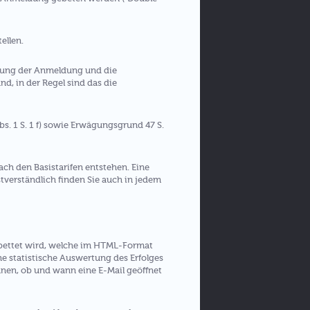
ellen.
erung der Anmeldung und die
d, in der Regel sind das die
s. 1 S. 1 f) sowie Erwägungsgrund 47 S.
ch den Basistarifen entstehen. Eine
bstverständlich finden Sie auch in jedem
gebettet wird, welche im HTML-Format
 statistische Auswertung des Erfolges
en, ob und wann eine E-Mail geöffnet