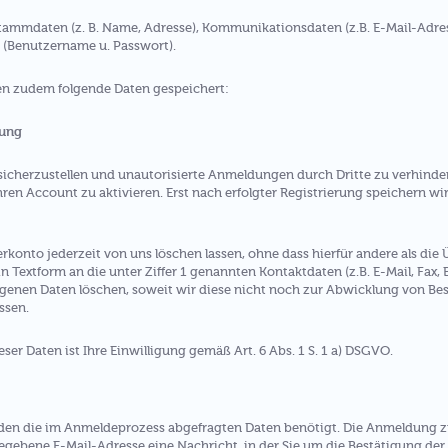
Stammdaten (z. B. Name, Adresse), Kommunikationsdaten (z.B. E-Mail-Adr
(Benutzername u. Passwort).
en zudem folgende Daten gespeichert:
rung
erzustellen und unautorisierte Anmeldungen durch Dritte zu verhindern,
hren Account zu aktivieren. Erst nach erfolgter Registrierung speichern w
rkonto jederzeit von uns löschen lassen, ohne dass hierfür andere als di
in Textform an die unter Ziffer 1 genannten Kontaktdaten (z.B. E-Mail, Fax, B
enen Daten löschen, soweit wir diese nicht noch zur Abwicklung von Bes
ssen.
ser Daten ist Ihre Einwilligung gemäß Art. 6 Abs. 1 S. 1 a) DSGVO.
en die im Anmeldeprozess abgefragten Daten benötigt. Die Anmeldung zu
gegebene E-Mail-Adresse eine Nachricht, in der Sie um die Bestätigung d