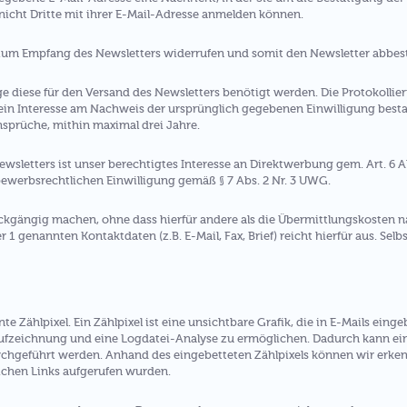
 nicht Dritte mit ihrer E-Mail-Adresse anmelden können.
 zum Empfang des Newsletters widerrufen und somit den Newsletter abbest
e diese für den Versand des Newsletters benötigt werden. Die Protokolli
ein Interesse am Nachweis der ursprünglich gegebenen Einwilligung bestan
Ansprüche, mithin maximal drei Jahre.
sletters ist unser berechtigtes Interesse an Direktwerbung gem. Art. 6 Ab
ewerbsrechtlichen Einwilligung gemäß § 7 Abs. 2 Nr. 3 UWG.
kgängig machen, ohne dass hierfür andere als die Übermittlungskosten na
er 1 genannten Kontaktdaten (z.B. E-Mail, Fax, Brief) reicht hierfür aus. Sel
 Zählpixel. Ein Zählpixel ist eine unsichtbare Grafik, die in E-Mails ein
fzeichnung und eine Logdatei-Analyse zu ermöglichen. Dadurch kann eine
geführt werden. Anhand des eingebetteten Zählpixels können wir erkenn
ichen Links aufgerufen wurden.