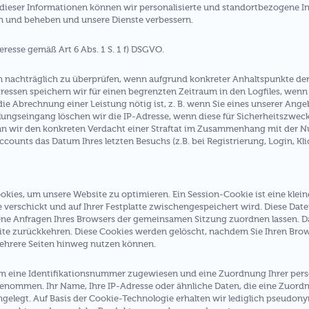
dieser Informationen können wir personalisierte und standortbezogene In
en und beheben und unsere Dienste verbessern.
eresse gemäß Art 6 Abs. 1 S. 1 f) DSGVO.
en nachträglich zu überprüfen, wenn aufgrund konkreter Anhaltspunkte der
essen speichern wir für einen begrenzten Zeitraum in den Logfiles, wenn 
die Abrechnung einer Leistung nötig ist, z. B. wenn Sie eines unserer An
ungseingang löschen wir die IP-Adresse, wenn diese für Sicherheitszwecke 
nn wir den konkreten Verdacht einer Straftat im Zusammenhang mit der N
counts das Datum Ihres letzten Besuchs (z.B. bei Registrierung, Login, Klic
es, um unsere Website zu optimieren. Ein Session-Cookie ist eine kleine
 verschickt und auf Ihrer Festplatte zwischengespeichert wird. Diese Date
dene Anfragen Ihres Browsers der gemeinsamen Sitzung zuordnen lassen. 
ite zurückkehren. Diese Cookies werden gelöscht, nachdem Sie Ihren Browse
ehrere Seiten hinweg nutzen können.
sem eine Identifikationsnummer zugewiesen und eine Zuordnung Ihrer pe
enommen. Ihr Name, Ihre IP-Adresse oder ähnliche Daten, die eine Zuord
gelegt. Auf Basis der Cookie-Technologie erhalten wir lediglich pseudony