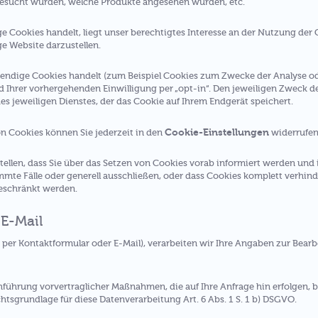
besucht wurden, welche Produkte angesehen wurden, etc.
Cookies handelt, liegt unser berechtigtes Interesse an der Nutzung der Co
e Website darzustellen.
endige Cookies handelt (zum Beispiel Cookies zum Zwecke der Analyse ode
 Ihrer vorhergehenden Einwilligung per „opt-in“. Den jeweiligen Zweck d
 jeweiligen Dienstes, der das Cookie auf Ihrem Endgerät speichert.
Cookie-Einstellungen
on Cookies können Sie jederzeit in den
widerrufen
tellen, dass Sie über das Setzen von Cookies vorab informiert werden und 
mte Fälle oder generell ausschließen, oder dass Cookies komplett verhin
geschränkt werden.
 E-Mail
. per Kontaktformular oder E-Mail), verarbeiten wir Ihre Angaben zur Bearb
hführung vorvertraglicher Maßnahmen, die auf Ihre Anfrage hin erfolgen, b
htsgrundlage für diese Datenverarbeitung Art. 6 Abs. 1 S. 1 b) DSGVO.