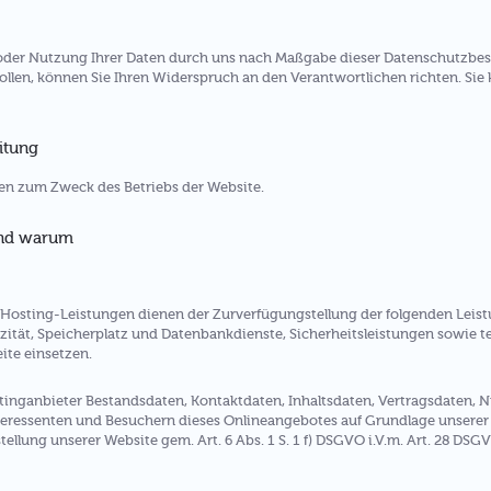
g oder Nutzung Ihrer Daten durch uns nach Maßgabe dieser Datenschutzb
en, können Sie Ihren Widerspruch an den Verantwortlichen richten. Sie
itung
n zum Zweck des Betriebs der Website.
und warum
osting-Leistungen dienen der Zurverfügungstellung der folgenden Leistu
ität, Speicherplatz und Datenbankdienste, Sicherheitsleistungen sowie t
ite einsetzen.
stinganbieter Bestandsdaten, Kontaktdaten, Inhaltsdaten, Vertragsdaten,
ressenten und Besuchern dieses Onlineangebotes auf Grundlage unserer b
ellung unserer Website gem. Art. 6 Abs. 1 S. 1 f) DSGVO i.V.m. Art. 28 DSG