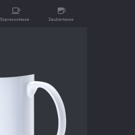
Espressotasse
Zaubertasse