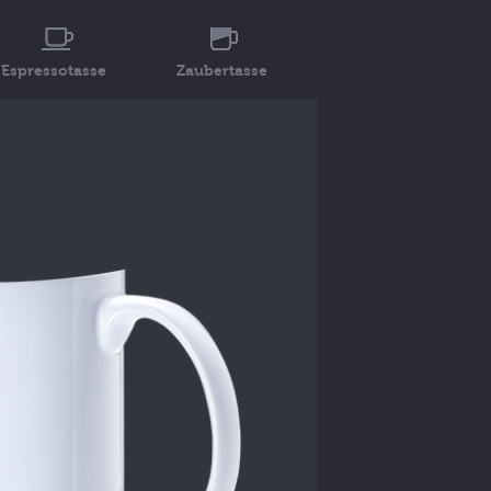
Espressotasse
Zaubertasse