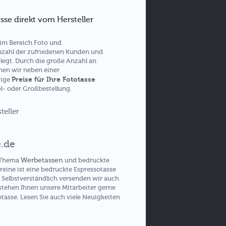
sse direkt vom Hersteller
h im Bereich Foto und
nzahl der zufriedenen Kunden und
legt. Durch die große Anzahl an
nen wir neben einer
Preise für Ihre Fototasse
tige
el- oder Großbestellung.
e.de
Werbetassen
m Thema
und bedruckte
eine ist eine bedruckte Espressotasse
 Selbstverständlich versenden wir auch
stehen Ihnen unsere Mitarbeiter gerne
tasse. Lesen Sie auch viele Neuigkeiten