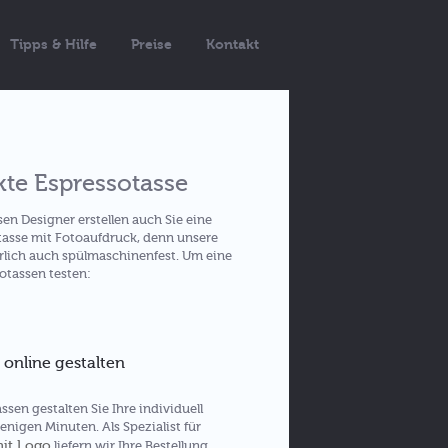
Tipps & Hilfe
Preise
Kontakt
kte Espressotasse
n Designer erstellen auch Sie eine
tasse mit Fotoaufdruck, denn unsere
rlich auch spülmaschinenfest. Um eine
otassen testen:
 online gestalten
sen gestalten Sie Ihre individuell
nigen Minuten. Als Spezialist für
mit Logo
liefern wir Ihre Bestellung