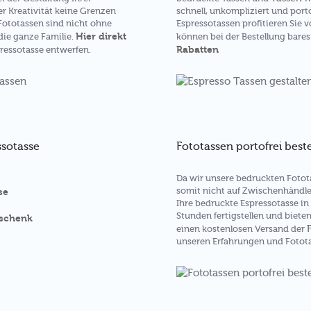
er Kreativität keine Grenzen
schnell, unkompliziert und porto
 Fototassen sind nicht ohne
Espressotassen profitieren Sie 
Hier direkt
die ganze Familie.
können bei der Bestellung bares
Rabatten
ressotasse entwerfen.
ssotasse
Fototassen portofrei best
Da wir unsere bedruckten Fotot
somit nicht auf Zwischenhändle
se
Ihre bedruckte Espressotasse in
Stunden fertigstellen und biete
eschenk
einen kostenlosen Versand der
unseren Erfahrungen und Fotot