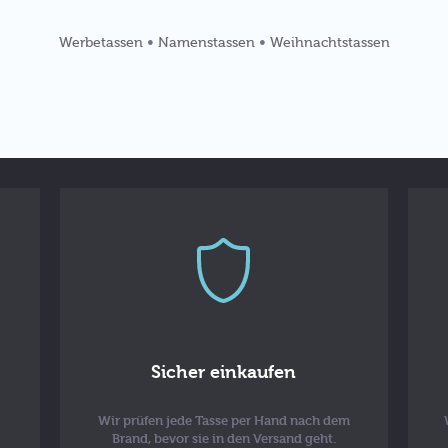
•
•
Werbetassen
Namenstassen
Weihnachtstassen
Sicher einkaufen
Wir prüfen jede Tasse per Hand nach dem
Brand, bevor sie in den Versand geht.