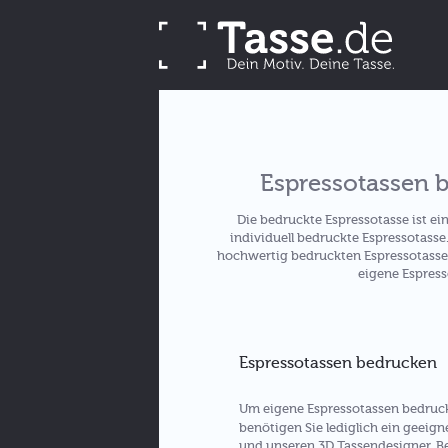
Espressotassen b
Die bedruckte Espressotasse ist e
individuell bedruckte Espressotass
hochwertig bedruckten Espressotassen
eigene Espress
Espressotassen bedrucken
Um eigene Espressotassen bedruck
benötigen Sie lediglich ein geeign
und unseren 3D Tassendesigner. Be