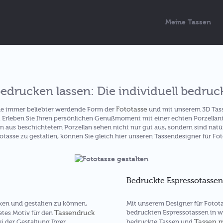
Meine Tassen
edrucken lassen: Die individuell bedruc
Fototasse
ine immer beliebter werdende Form der
und mit unserem 3D Tasse
e. Erleben Sie Ihren persönlichen Genußmoment mit einer echten Porzellan
 aus beschichtetem Porzellan sehen nicht nur gut aus, sondern sind natü
otasse zu gestalten, können Sie gleich hier unseren Tassendesigner für Fot
Bedruckte Espressotassen
en und gestalten zu können,
Mit unserem Designer für Fototas
Tassendruck
bedruckten Espressotassen in we
etes Motiv für den
Tassen 
i der Gestaltung Ihrer
bedruckte Tassen und