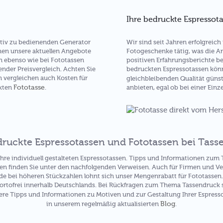
Ihre bedruckte Espressota
Wir sind seit Jahren erfolgreic
uitiv zu bedienenden Generator
Fotogeschenke tätig, was die A
hen unsere aktuellen Angebote
positiven Erfahrungsberichte be
n ebenso wie bei Fototassen
bedruckten Espressotassen kön
ender Preisvergleich. Achten Sie
rn vergleichen auch Kosten für
gleichbleibenden Qualität güns
Fototasse
anbieten, egal ob bei einer Einz
ckten
.
ruckte Espressotassen und Fototassen bei Tass
 Ihre individuell gestalteten Espressotassen. Tipps und Informationen zu
n finden Sie unter den nachfolgenden Verweisen. Auch für Firmen und Ver
de bei höheren Stückzahlen lohnt sich unser Mengenrabatt für Fototassen.
ortofrei innerhalb Deutschlands. Bei Rückfragen zum Thema Tassendruck 
re Tipps und Informationen zu Motiven und zur Gestaltung Ihrer Espresso
Blog
in unserem regelmäßig aktualisierten
.