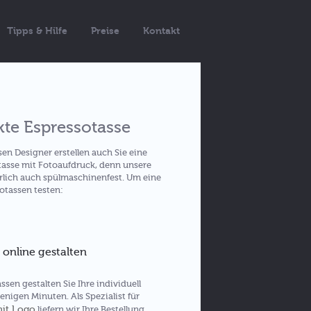
Tipps & Hilfe
Preise
Kontakt
kte Espressotasse
n Designer erstellen auch Sie eine
tasse mit Fotoaufdruck, denn unsere
rlich auch spülmaschinenfest. Um eine
otassen testen:
 online gestalten
sen gestalten Sie Ihre individuell
nigen Minuten. Als Spezialist für
mit Logo
liefern wir Ihre Bestellung