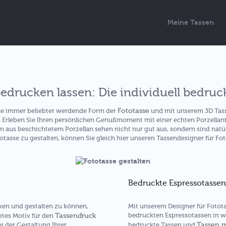
Meine Tassen
edrucken lassen: Die individuell bedruc
Fototasse
ine immer beliebter werdende Form der
und mit unserem 3D Tasse
e. Erleben Sie Ihren persönlichen Genußmoment mit einer echten Porzellan
 aus beschichtetem Porzellan sehen nicht nur gut aus, sondern sind natü
otasse zu gestalten, können Sie gleich hier unseren Tassendesigner für Fot
Bedruckte Espressotassen
en und gestalten zu können,
Mit unserem Designer für Fototas
Tassendruck
bedruckten Espressotassen in we
etes Motiv für den
Tassen 
i der Gestaltung Ihrer
bedruckte Tassen und