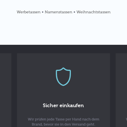
•
•
Werbetassen
Namenstassen
Weihnachtstassen
Sicher einkaufen
Wir prüfen jede Tasse per Hand nach dem
Brand, bevor sie in den Versand geht.