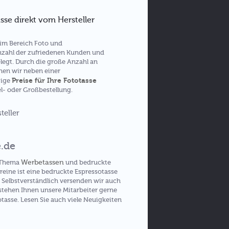
sse direkt vom Hersteller
h im Bereich Foto und
nzahl der zufriedenen Kunden und
legt. Durch die große Anzahl an
nen wir neben einer
Preise für Ihre Fototasse
tige
el- oder Großbestellung.
e.de
Werbetassen
m Thema
und bedruckte
eine ist eine bedruckte Espressotasse
 Selbstverständlich versenden wir auch
stehen Ihnen unsere Mitarbeiter gerne
tasse. Lesen Sie auch viele Neuigkeiten