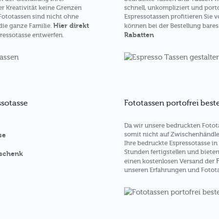
er Kreativität keine Grenzen
schnell, unkompliziert und porto
 Fototassen sind nicht ohne
Espressotassen profitieren Sie 
Hier direkt
die ganze Familie.
können bei der Bestellung bares
Rabatten
ressotasse entwerfen.
ssotasse
Fototassen portofrei best
Da wir unsere bedruckten Fotot
somit nicht auf Zwischenhändle
se
Ihre bedruckte Espressotasse in
Stunden fertigstellen und biete
eschenk
einen kostenlosen Versand der
unseren Erfahrungen und Fotot