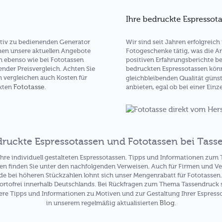
Ihre bedruckte Espressota
Wir sind seit Jahren erfolgreic
uitiv zu bedienenden Generator
Fotogeschenke tätig, was die A
hen unsere aktuellen Angebote
positiven Erfahrungsberichte be
n ebenso wie bei Fototassen
bedruckten Espressotassen kön
ender Preisvergleich. Achten Sie
rn vergleichen auch Kosten für
gleichbleibenden Qualität güns
Fototasse
anbieten, egal ob bei einer Einz
ckten
.
ruckte Espressotassen und Fototassen bei Tass
 Ihre individuell gestalteten Espressotassen. Tipps und Informationen zu
n finden Sie unter den nachfolgenden Verweisen. Auch für Firmen und Ver
de bei höheren Stückzahlen lohnt sich unser Mengenrabatt für Fototassen.
ortofrei innerhalb Deutschlands. Bei Rückfragen zum Thema Tassendruck 
re Tipps und Informationen zu Motiven und zur Gestaltung Ihrer Espresso
Blog
in unserem regelmäßig aktualisierten
.