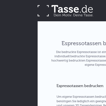
Espressotassen b
Die bedruckte Espressotasse ist e
individuell bedruckte Espressotass
hochwertig bedruckten Espressotassen
eigene Espress
Espressotassen bedrucken
Um eigene Espressotassen bedruck
benötigen Sie lediglich ein geeign
und unseren 3D Tassendesigner. Be