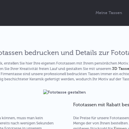
Meine Tassen
otassen bedrucken und Details zur Fotot
k, erstellen Sie hier Ihre eigenen Fototassen mit Ihrem persönlichen Motiv
3D Tass
n Sie Ihrer Kreativität freien Lauf und gestalten Sie mit unserem
s Firmentasse sind unsere professionell bedruckten Tassen immer ein echt
g beschichteter Keramik gefertigt werden, wodurch Ihr Motiv auf der Ta
Fototassen mit Rabatt bes
u können, muss man kein
Die Preise für unsere Fototasse
 bereits nach wenigen Sekunden
Menge der von Ihnen bestellten 
tete Fototasse in unserem
Firmen
größeren Stückzahl für
u