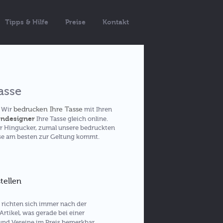
Tipps & Hilfe
Preise
Kontakt
asse
bedrucken Ihre Tasse
. Wir
mit Ihren
endesigner
Ihre Tasse gleich online.
er Hingucker, zumal unsere bedruckten
sse am besten zur Geltung kommt.
tellen
n richten sich immer nach der
Artikel, was gerade bei einer
nd Vereine im Preis bemerkbar