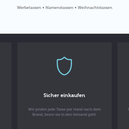
•
•
Werbetassen
Namenstassen
Weihnachtstassen
Sicher einkaufen
Wir prüfen jede Tasse per Hand nach dem
Brand, bevor sie in den Versand geht.