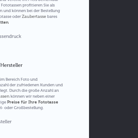
 Fototassen profitieren Sie als
en und können bei der Bestellung
Zaubertasse
totasse oder
bares
tten
Hersteller
h im Bereich Foto und
nzahl der zufriedenen Kunden und
legt. Durch die große Anzahl an
assen
können wir neben einer
Preise für Ihre Fototasse
tige
el- oder Großbestellung.