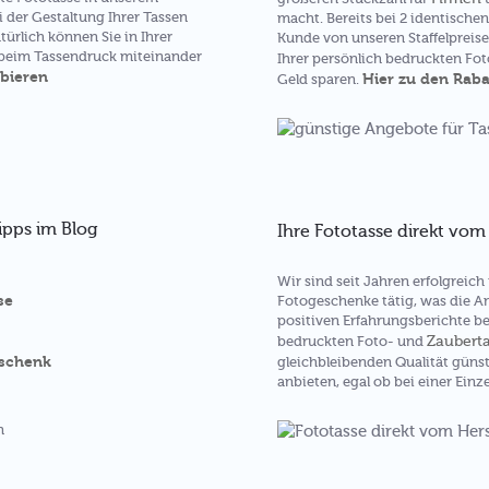
i der Gestaltung Ihrer Tassen
macht. Bereits bei 2 identischen
ürlich können Sie in Ihrer
Kunde von unseren Staffelpreis
e beim Tassendruck miteinander
Ihrer persönlich bedruckten Fo
obieren
Hier zu den Raba
Geld sparen.
ipps im Blog
Ihre Fototasse direkt vom 
Wir sind seit Jahren erfolgreic
se
Fotogeschenke tätig, was die A
positiven Erfahrungsberichte be
Zaubert
bedruckten Foto- und
eschenk
gleichbleibenden Qualität güns
anbieten, egal ob bei einer Einz