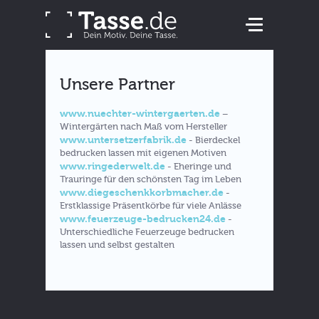
Unsere Partner
www.nuechter-wintergaerten.de
–
Wintergärten nach Maß vom Hersteller
www.untersetzerfabrik.de
- Bierdeckel
bedrucken lassen mit eigenen Motiven
www.ringederwelt.de
- Eheringe und
Trauringe für den schönsten Tag im Leben
www.diegeschenkkorbmacher.de
-
Erstklassige Präsentkörbe für viele Anlässe
www.feuerzeuge-bedrucken24.de
-
Unterschiedliche Feuerzeuge bedrucken
lassen und selbst gestalten