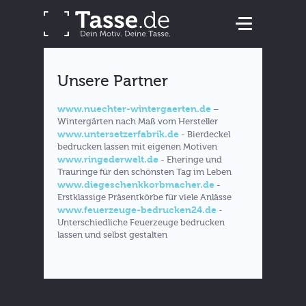
Unsere Partner
www.nuechter-wintergaerten.de
–
Wintergärten nach Maß vom Hersteller
www.untersetzerfabrik.de
- Bierdeckel
bedrucken lassen mit eigenen Motiven
www.ringederwelt.de
- Eheringe und
Trauringe für den schönsten Tag im Leben
www.diegeschenkkorbmacher.de
-
Erstklassige Präsentkörbe für viele Anlässe
www.feuerzeuge-bedrucken24.de
-
Unterschiedliche Feuerzeuge bedrucken
lassen und selbst gestalten