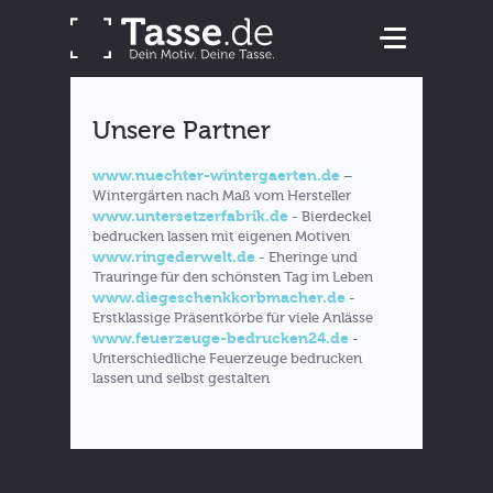
Unsere Partner
www.nuechter-wintergaerten.de
–
Wintergärten nach Maß vom Hersteller
www.untersetzerfabrik.de
- Bierdeckel
bedrucken lassen mit eigenen Motiven
www.ringederwelt.de
- Eheringe und
Trauringe für den schönsten Tag im Leben
www.diegeschenkkorbmacher.de
-
Erstklassige Präsentkörbe für viele Anlässe
www.feuerzeuge-bedrucken24.de
-
Unterschiedliche Feuerzeuge bedrucken
lassen und selbst gestalten