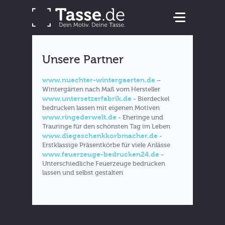
Unsere Partner
www.nuechter-wintergaerten.de
–
Wintergärten nach Maß vom Hersteller
www.untersetzerfabrik.de
- Bierdeckel
bedrucken lassen mit eigenen Motiven
www.ringederwelt.de
- Eheringe und
Trauringe für den schönsten Tag im Leben
www.diegeschenkkorbmacher.de
-
Erstklassige Präsentkörbe für viele Anlässe
www.feuerzeuge-bedrucken24.de
-
Unterschiedliche Feuerzeuge bedrucken
lassen und selbst gestalten