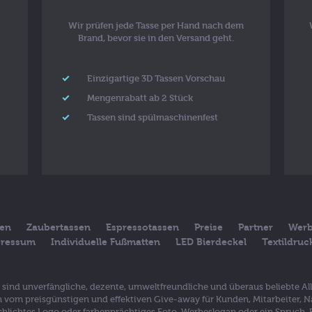
Wir prüfen jede Tasse per Hand nach dem
Brand, bevor sie in den Versand geht.
Einzigartige 3D Tassen Vorschau
Mengenrabatt ab 2 Stück
Tassen sind spülmaschinenfest
sen
Zaubertassen
Espressotassen
Preise
Partner
Werb
ressum
Individuelle Fußmatten
LED Bierdeckel
Textildru
en sind unverfängliche, dezente, umweltfreundliche und überaus beliebte A
vom preisgünstigen und effektiven Give-away für Kunden, Mitarbeiter, N
 schlichtes Logo oder farbenprächtiges Foto, Werbeslogan oder ein Spruch.