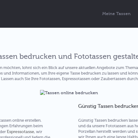
Meine Tassen
assen bedrucken und Fototassen gestalt
n möchten, lohnt sich ein Blick auf unsere aktuellen Angebote zum Them
ps und Informationen, um Ihre eigene Tasse bedrucken zu lassen und kön
. Lassen auch Sie Ihre Fototassen, Espressotassen oder Zaubertassen durch
Günstig Tassen bedrucken
ssen online erstellen.
Günstig Tassen bedrucken lassen 
langen Erfahrungen beim
und da unsere Fototassen aus 
Espressotasse
Porzellan herstellt werden und
oder
, wir
wir Ihnen auch eine lange Haltb
rofessionell und liefern die