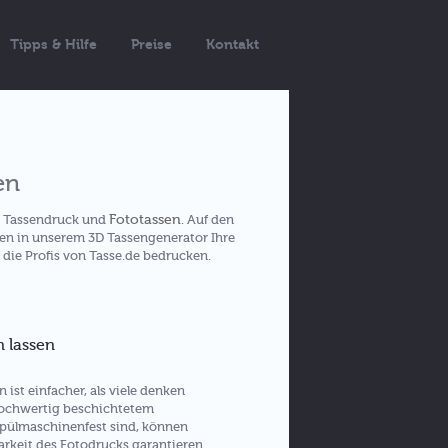
Tipps & Hilfe
Preise
Kontakt
en
Fototassen
a Tassendruck und
. Auf den
nen in unserem 3D Tassengenerator Ihre
 die Profis von Tasse.de bedrucken.
 lassen
ist einfacher, als viele denken
hochwertig beschichtetem
 spülmaschinenfest sind, können
arkeit des Fotodrucks garantieren.