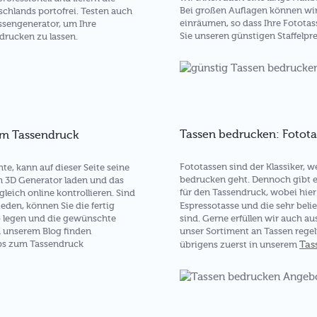
Bei großen Auflagen können wi
chlands portofrei. Testen auch
einräumen, so dass Ihre Fotota
assengenerator, um Ihre
Sie unseren günstigen Staffelp
drucken zu lassen.
Tassen bedrucken: Fotot
um Tassendruck
Fototassen sind der Klassiker,
e, kann auf dieser Seite seine
bedrucken geht. Dennoch gibt e
n 3D Generator laden und das
für den Tassendruck, wobei hier 
gleich online kontrollieren. Sind
ieden, können Sie die fertig
Espressotasse und die sehr beli
b legen und die gewünschte
sind. Gerne erfüllen wir auch a
n unserem Blog finden
unser Sortiment an Tassen regel
pps zum Tassendruck
Tas
übrigens zuerst in unserem