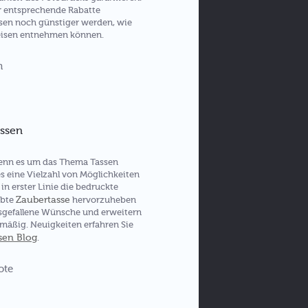
r entsprechende Rabatte
ssen noch günstiger werden, wie
reisen entnehmen können.
assen
 wenn es um das Thema Tassen
s eine Vielzahl von Möglichkeiten
in erster Linie die bedruckte
Zaubertasse
ebte
hervorzuheben
usgefallene Wünsche und erweitern
mäßig. Neuigkeiten erfahren Sie
sen Blog
.