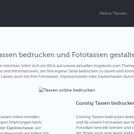
Meine Tassen
assen bedrucken und Fototassen gestalt
n möchten, lohnt sich ein Blick auf unsere aktuellen Angebote zum Them
ps und Informationen, um Ihre eigene Tasse bedrucken zu lassen und kön
. Lassen auch Sie Ihre Fototassen, Espressotassen oder Zaubertassen durch
Günstig Tassen bedrucken
ssen online erstellen.
Günstig Tassen bedrucken lassen 
langen Erfahrungen beim
und da unsere Fototassen aus 
Espressotasse
Porzellan herstellt werden und
oder
, wir
wir Ihnen auch eine lange Haltb
rofessionell und liefern die