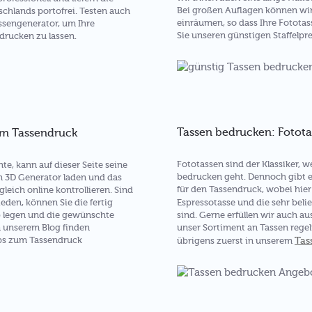
Bei großen Auflagen können wi
chlands portofrei. Testen auch
einräumen, so dass Ihre Fotota
assengenerator, um Ihre
Sie unseren günstigen Staffelp
drucken zu lassen.
Tassen bedrucken: Fotot
um Tassendruck
Fototassen sind der Klassiker,
e, kann auf dieser Seite seine
bedrucken geht. Dennoch gibt e
n 3D Generator laden und das
für den Tassendruck, wobei hier 
gleich online kontrollieren. Sind
ieden, können Sie die fertig
Espressotasse und die sehr beli
b legen und die gewünschte
sind. Gerne erfüllen wir auch a
n unserem Blog finden
unser Sortiment an Tassen regel
pps zum Tassendruck
Tas
übrigens zuerst in unserem