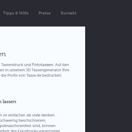
Tipps & Hilfe
Preise
Kontakt
en
Fototassen
a Tassendruck und
. Auf den
nen in unserem 3D Tassengenerator Ihre
 die Profis von Tasse.de bedrucken.
 lassen
ist einfacher, als viele denken
hochwertig beschichtetem
 spülmaschinenfest sind, können
arkeit des Fotodrucks garantieren.