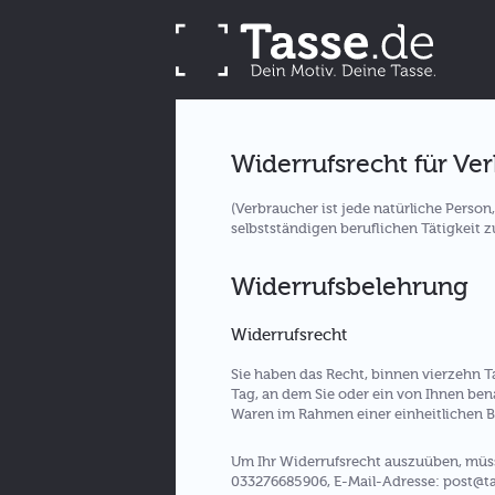
Widerrufsrecht für Ve
(Verbraucher ist jede natürliche Perso
selbstständigen beruflichen Tätigkeit 
Widerrufsbelehrung
Widerrufsrecht
Sie haben das Recht, binnen vierzehn 
Tag, an dem Sie oder ein von Ihnen bena
Waren im Rahmen einer einheitlichen Be
Um Ihr Widerrufsrecht auszuüben, müsse
033276685906, E-Mail-Adresse: post@tasse