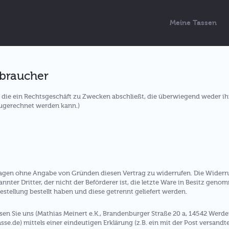
Meine Tassen
rbraucher
n, die ein Rechtsgeschäft zu Zwecken abschließt, die überwiegend weder i
zugerechnet werden kann.)
Tagen ohne Angabe von Gründen diesen Vertrag zu widerrufen. Die Widerru
nnter Dritter, der nicht der Beförderer ist, die letzte Ware in Besitz gen
stellung bestellt haben und diese getrennt geliefert werden.
n Sie uns (Mathias Meinert e.K., Brandenburger Straße 20 a, 14542 Werde
.de) mittels einer eindeutigen Erklärung (z.B. ein mit der Post versandter 