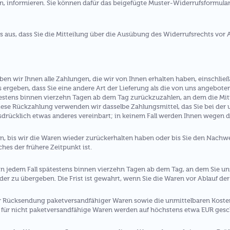
en, informieren. Sie können dafür das beigefügte Muster-Widerrufsformula
s aus, dass Sie die Mitteilung über die Ausübung des Widerrufsrechts vor 
ben wir Ihnen alle Zahlungen, die wir von Ihnen erhalten haben, einschlie
s ergeben, dass Sie eine andere Art der Lieferung als die von uns angebote
estens binnen vierzehn Tagen ab dem Tag zurückzuzahlen, an dem die Mitt
diese Rückzahlung verwenden wir dasselbe Zahlungsmittel, das Sie bei der
sdrücklich etwas anderes vereinbart; in keinem Fall werden Ihnen wegen 
, bis wir die Waren wieder zurückerhalten haben oder bis Sie den Nachwe
es der frühere Zeitpunkt ist.
n jedem Fall spätestens binnen vierzehn Tagen ab dem Tag, an dem Sie un
er zu übergeben. Die Frist ist gewahrt, wenn Sie die Waren vor Ablauf der
er Rücksendung paketversandfähiger Waren sowie die unmittelbaren Kost
 für nicht paketversandfähige Waren werden auf höchstens etwa EUR gesc