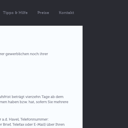
Tipps & Hilfe
Preise
Kontakt
hrer gewerblichen noch ihrer
fsfrist beträgt vierzehn Tage ab dem
ommen haben bzw. hat, sofern Sie mehrere
r a.d. Havel, Telefonnummer:
Brief, Telefax oder E-Mail) über Ihren