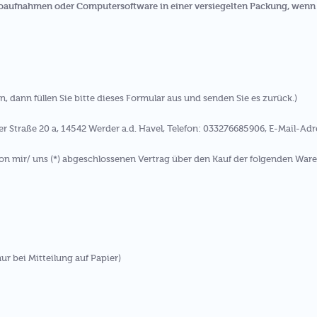
eoaufnahmen oder Computersoftware in einer versiegelten Packung, wenn 
, dann füllen Sie bitte dieses Formular aus und senden Sie es zurück.)
r Straße 20 a, 14542 Werder a.d. Havel, Telefon: 033276685906, E-Mail-Adr
 von mir/ uns (*) abgeschlossenen Vertrag über den Kauf der folgenden Ware
nur bei Mitteilung auf Papier)