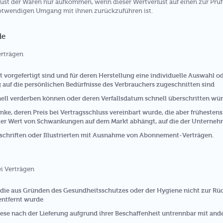
ust der Waren nur aufkommen, wenn dieser Wertverlust auf einen zur Prüf
otwendigen Umgang mit ihnen zurückzuführen ist.
de
erträgen
ht vorgefertigt sind und für deren Herstellung eine individuelle Auswahl
g auf die persönlichen Bedürfnisse des Verbrauchers zugeschnitten sind
nell verderben können oder deren Verfallsdatum schnell überschritten wü
nke, deren Preis bei Vertragsschluss vereinbart wurde, die aber frühestens
er Wert von Schwankungen auf dem Markt abhängt, auf die der Unternehm
tschriften oder Illustrierten mit Ausnahme von Abonnement-Verträgen.
ei Verträgen
, die aus Gründen des Gesundheitsschutzes oder der Hygiene nicht zur Rü
entfernt wurde
ese nach der Lieferung aufgrund ihrer Beschaffenheit untrennbar mit an