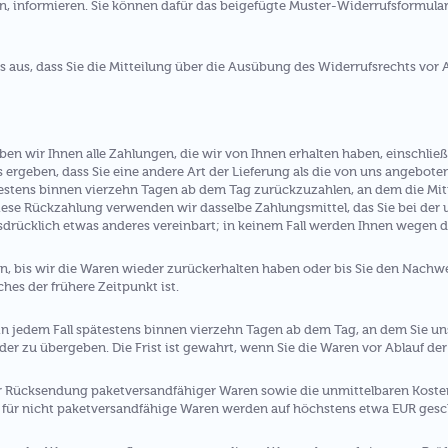
en, informieren. Sie können dafür das beigefügte Muster-Widerrufsformula
s aus, dass Sie die Mitteilung über die Ausübung des Widerrufsrechts vor 
ben wir Ihnen alle Zahlungen, die wir von Ihnen erhalten haben, einschlie
s ergeben, dass Sie eine andere Art der Lieferung als die von uns angebote
estens binnen vierzehn Tagen ab dem Tag zurückzuzahlen, an dem die Mitt
diese Rückzahlung verwenden wir dasselbe Zahlungsmittel, das Sie bei der
sdrücklich etwas anderes vereinbart; in keinem Fall werden Ihnen wegen 
, bis wir die Waren wieder zurückerhalten haben oder bis Sie den Nachwe
es der frühere Zeitpunkt ist.
n jedem Fall spätestens binnen vierzehn Tagen ab dem Tag, an dem Sie un
er zu übergeben. Die Frist ist gewahrt, wenn Sie die Waren vor Ablauf der
er Rücksendung paketversandfähiger Waren sowie die unmittelbaren Kost
 für nicht paketversandfähige Waren werden auf höchstens etwa EUR gesc