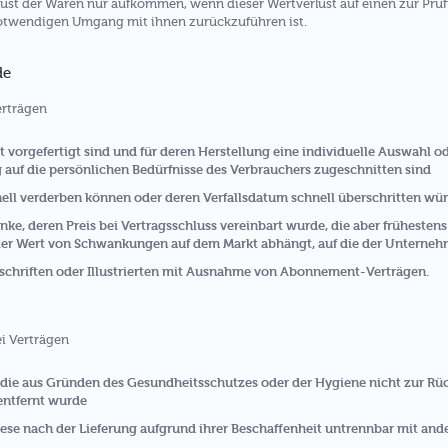
ust der Waren nur aufkommen, wenn dieser Wertverlust auf einen zur Prüf
otwendigen Umgang mit ihnen zurückzuführen ist.
de
erträgen
ht vorgefertigt sind und für deren Herstellung eine individuelle Auswahl
g auf die persönlichen Bedürfnisse des Verbrauchers zugeschnitten sind
nell verderben können oder deren Verfallsdatum schnell überschritten wü
nke, deren Preis bei Vertragsschluss vereinbart wurde, die aber frühestens
er Wert von Schwankungen auf dem Markt abhängt, auf die der Unternehm
tschriften oder Illustrierten mit Ausnahme von Abonnement-Verträgen.
ei Verträgen
, die aus Gründen des Gesundheitsschutzes oder der Hygiene nicht zur Rü
entfernt wurde
ese nach der Lieferung aufgrund ihrer Beschaffenheit untrennbar mit an