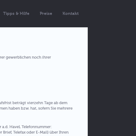
Tipps & Hilfe
Preise
Kontakt
hrer gewerblichen noch ihrer
fsfrist beträgt vierzehn Tage ab dem
ommen haben bzw. hat, sofern Sie mehrere
r a.d. Havel, Telefonnummer:
Brief, Telefax oder E-Mail) über Ihren