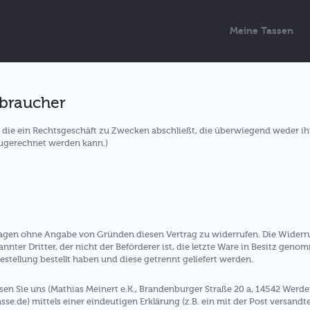
Meine Tassen
rbraucher
n, die ein Rechtsgeschäft zu Zwecken abschließt, die überwiegend weder i
zugerechnet werden kann.)
Tagen ohne Angabe von Gründen diesen Vertrag zu widerrufen. Die Widerru
nnter Dritter, der nicht der Beförderer ist, die letzte Ware in Besitz gen
stellung bestellt haben und diese getrennt geliefert werden.
n Sie uns (Mathias Meinert e.K., Brandenburger Straße 20 a, 14542 Werde
.de) mittels einer eindeutigen Erklärung (z.B. ein mit der Post versandter 