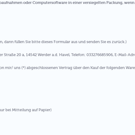
eoaufnahmen oder Computersoftware in einer versiegelten Packung, wenn 
, dann füllen Sie bitte dieses Formular aus und senden Sie es zurück.)
r Straße 20 a, 14542 Werder a.d. Havel, Telefon: 033276685906, E-Mail-Adr
 von mir/ uns (*) abgeschlossenen Vertrag über den Kauf der folgenden Ware
nur bei Mitteilung auf Papier)