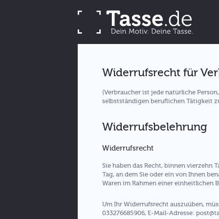
Widerrufsrecht für Ve
(Verbraucher ist jede natürliche Perso
selbstständigen beruflichen Tätigkeit 
Widerrufsbelehrung
Widerrufsrecht
Sie haben das Recht, binnen vierzehn 
Tag, an dem Sie oder ein von Ihnen bena
Waren im Rahmen einer einheitlichen Be
Um Ihr Widerrufsrecht auszuüben, müsse
033276685906, E-Mail-Adresse: post@tasse