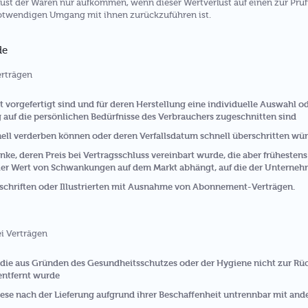
ust der Waren nur aufkommen, wenn dieser Wertverlust auf einen zur Prüf
otwendigen Umgang mit ihnen zurückzuführen ist.
de
erträgen
ht vorgefertigt sind und für deren Herstellung eine individuelle Auswahl
g auf die persönlichen Bedürfnisse des Verbrauchers zugeschnitten sind
nell verderben können oder deren Verfallsdatum schnell überschritten wü
nke, deren Preis bei Vertragsschluss vereinbart wurde, die aber frühestens
er Wert von Schwankungen auf dem Markt abhängt, auf die der Unternehm
tschriften oder Illustrierten mit Ausnahme von Abonnement-Verträgen.
ei Verträgen
, die aus Gründen des Gesundheitsschutzes oder der Hygiene nicht zur Rü
entfernt wurde
ese nach der Lieferung aufgrund ihrer Beschaffenheit untrennbar mit an