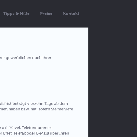
Tipps & Hilfe
Preise
Kontakt
hrer gewerblichen noch ihrer
fsfrist beträgt vierzehn Tage ab dem
ommen haben bzw. hat, sofern Sie mehrere
r a.d. Havel, Telefonnummer:
Brief, Telefax oder E-Mail) über Ihren