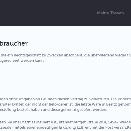
Meine Tassen
rbraucher
n, die ein Rechtsgeschäft zu Zwecken abschließt, die überwiegend weder i
zugerechnet werden kann.)
Tagen ohne Angabe von Gründen diesen Vertrag zu widerrufen. Die Widerru
nnter Dritter, der nicht der Beförderer ist, die letzte Ware in Besitz gen
stellung bestellt haben und diese getrennt geliefert werden.
n Sie uns (Mathias Meinert e.K., Brandenburger Straße 20 a, 14542 Werde
.de) mittels einer eindeutigen Erklärung (z.B. ein mit der Post versandter 