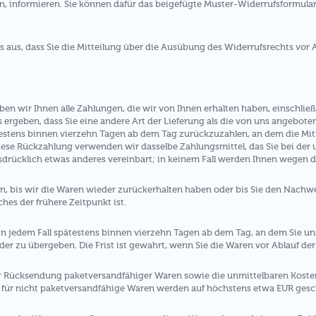
en, informieren. Sie können dafür das beigefügte Muster-Widerrufsformula
s aus, dass Sie die Mitteilung über die Ausübung des Widerrufsrechts vor 
ben wir Ihnen alle Zahlungen, die wir von Ihnen erhalten haben, einschlie
s ergeben, dass Sie eine andere Art der Lieferung als die von uns angebote
estens binnen vierzehn Tagen ab dem Tag zurückzuzahlen, an dem die Mitt
diese Rückzahlung verwenden wir dasselbe Zahlungsmittel, das Sie bei der
sdrücklich etwas anderes vereinbart; in keinem Fall werden Ihnen wegen 
, bis wir die Waren wieder zurückerhalten haben oder bis Sie den Nachwe
es der frühere Zeitpunkt ist.
n jedem Fall spätestens binnen vierzehn Tagen ab dem Tag, an dem Sie un
er zu übergeben. Die Frist ist gewahrt, wenn Sie die Waren vor Ablauf der
er Rücksendung paketversandfähiger Waren sowie die unmittelbaren Kost
 für nicht paketversandfähige Waren werden auf höchstens etwa EUR gesc