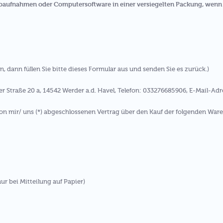
eoaufnahmen oder Computersoftware in einer versiegelten Packung, wenn 
, dann füllen Sie bitte dieses Formular aus und senden Sie es zurück.)
r Straße 20 a, 14542 Werder a.d. Havel, Telefon: 033276685906, E-Mail-Adr
 von mir/ uns (*) abgeschlossenen Vertrag über den Kauf der folgenden Ware
nur bei Mitteilung auf Papier)