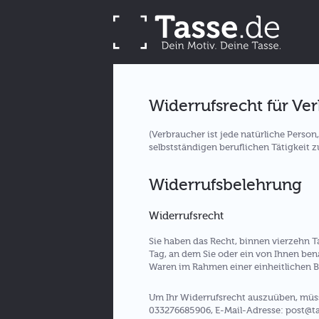
Widerrufsrecht für Ve
(Verbraucher ist jede natürliche Perso
selbstständigen beruflichen Tätigkeit 
Widerrufsbelehrung
Widerrufsrecht
Sie haben das Recht, binnen vierzehn 
Tag, an dem Sie oder ein von Ihnen bena
Waren im Rahmen einer einheitlichen Be
Um Ihr Widerrufsrecht auszuüben, müsse
033276685906, E-Mail-Adresse: post@tasse