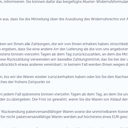
en, informieren. Sie können dafür das beigefügte Muster-Widerrufsformula
s aus, dass Sie die Mitteilung über die Ausübung des Widerrufsrechts vor 
ben wir Ihnen alle Zahlungen, die wir von Ihnen erhalten haben, einschlie
s ergeben, dass Sie eine andere Art der Lieferung als die von uns angebote
estens binnen vierzehn Tagen ab dem Tag zurückzuzahlen, an dem die Mitt
diese Rückzahlung verwenden wir dasselbe Zahlungsmittel, das Sie bei der
sdrücklich etwas anderes vereinbart; in keinem Fall werden Ihnen wegen 
, bis wir die Waren wieder zurückerhalten haben oder bis Sie den Nachwe
es der frühere Zeitpunkt ist.
n jedem Fall spätestens binnen vierzehn Tagen ab dem Tag, an dem Sie un
er zu übergeben. Die Frist ist gewahrt, wenn Sie die Waren vor Ablauf der
er Rücksendung paketversandfähiger Waren sowie die unmittelbaren Kost
 für nicht paketversandfähige Waren werden auf höchstens etwa EUR gesc