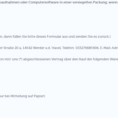
eoaufnahmen oder Computersoftware in einer versiegelten Packung, wenn 
, dann füllen Sie bitte dieses Formular aus und senden Sie es zurück.)
r Straße 20 a, 14542 Werder a.d. Havel, Telefon: 033276685906, E-Mail-Adr
 von mir/ uns (*) abgeschlossenen Vertrag über den Kauf der folgenden Ware
nur bei Mitteilung auf Papier)