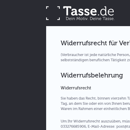
Widerrufsrecht für Ve
(Verbraucher ist jede natürliche Perso
selbstständigen beruflichen Tätigkeit 
Widerrufsbelehrung
Widerrufsrecht
Sie haben das Recht, binnen vierzehn 
Tag, an dem Sie oder ein von Ihnen bena
Waren im Rahmen einer einheitlichen Be
Um Ihr Widerrufsrecht auszuüben, müsse
033276685906, E-Mail-Adresse: post@tasse