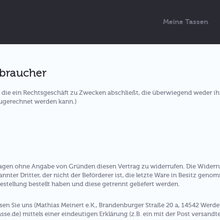
Meine Tassen
rbraucher
n, die ein Rechtsgeschäft zu Zwecken abschließt, die überwiegend weder i
zugerechnet werden kann.)
Tagen ohne Angabe von Gründen diesen Vertrag zu widerrufen. Die Widerru
nnter Dritter, der nicht der Beförderer ist, die letzte Ware in Besitz gen
stellung bestellt haben und diese getrennt geliefert werden.
n Sie uns (Mathias Meinert e.K., Brandenburger Straße 20 a, 14542 Werde
.de) mittels einer eindeutigen Erklärung (z.B. ein mit der Post versandter 