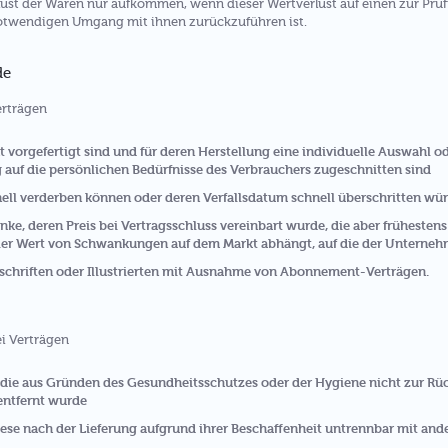
ust der Waren nur aufkommen, wenn dieser Wertverlust auf einen zur Prüf
otwendigen Umgang mit ihnen zurückzuführen ist.
de
erträgen
ht vorgefertigt sind und für deren Herstellung eine individuelle Auswahl
g auf die persönlichen Bedürfnisse des Verbrauchers zugeschnitten sind
nell verderben können oder deren Verfallsdatum schnell überschritten wü
nke, deren Preis bei Vertragsschluss vereinbart wurde, die aber frühestens
er Wert von Schwankungen auf dem Markt abhängt, auf die der Unternehm
tschriften oder Illustrierten mit Ausnahme von Abonnement-Verträgen.
ei Verträgen
, die aus Gründen des Gesundheitsschutzes oder der Hygiene nicht zur Rü
entfernt wurde
ese nach der Lieferung aufgrund ihrer Beschaffenheit untrennbar mit an