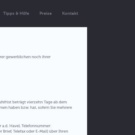
Tipps & Hilfe
Preise
Kontakt
hrer gewerblichen noch ihrer
fsfrist beträgt vierzehn Tage ab dem
ommen haben bzw. hat, sofern Sie mehrere
r a.d. Havel, Telefonnummer:
Brief, Telefax oder E-Mail) über Ihren