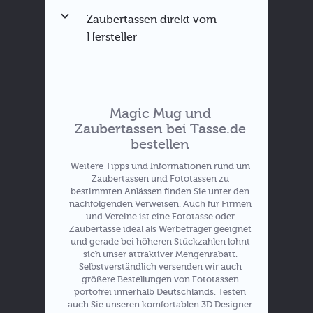
Zaubertassen direkt vom
Hersteller
Magic Mug und
Zaubertassen bei Tasse.de
bestellen
Hier zu den Rabatten
Weitere Tipps und Informationen rund um
Zaubertassen und Fototassen zu
bestimmten Anlässen finden Sie unter den
Angebote für
nachfolgenden Verweisen. Auch für Firmen
Zaubertassen
und Vereine ist eine Fototasse oder
Zaubertasse ideal als Werbeträger geeignet
und gerade bei höheren Stückzahlen lohnt
sich unser attraktiver Mengenrabatt.
Selbstverständlich versenden wir auch
größere Bestellungen von Fototassen
portofrei innerhalb Deutschlands. Testen
auch Sie unseren komfortablen 3D Designer