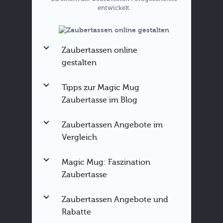
entwickelt.
Zaubertassen online
gestalten
Tipps zur Magic Mug
Zaubertasse im Blog
Zaubertassen Angebote im
Zaubertassen Anleitung
Vergleich
Magic Mug für bestimmte
Anlässe
Magic Mug: Faszination
Sprüche für die Zaubertasse
Zaubertasse
Fototasse zu Weihnachten
Hier
verschenken
direkt ausprobieren
Zaubertassen Angebote und
Rabatte