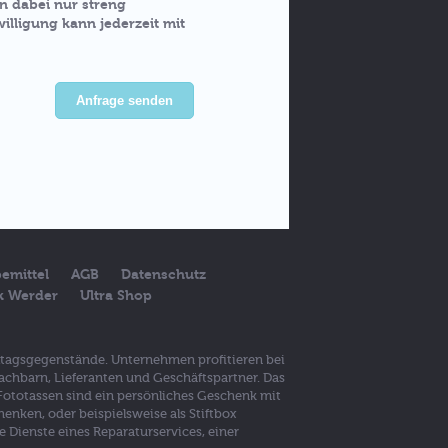
 dabei nur streng
lligung kann jederzeit mit
Anfrage senden
emittel
AGB
Datenschutz
ck Werder
Ultra Shop
lltagsgegenstände. Unternehmen profitieren bei
achbarn, Lieferanten und Geschäftspartner. Das
 Fototassen sind ein persönliches Geschenk mit
nken, oder beispielsweise als Stiftbox
Dienste eines Reparaturservices, einer