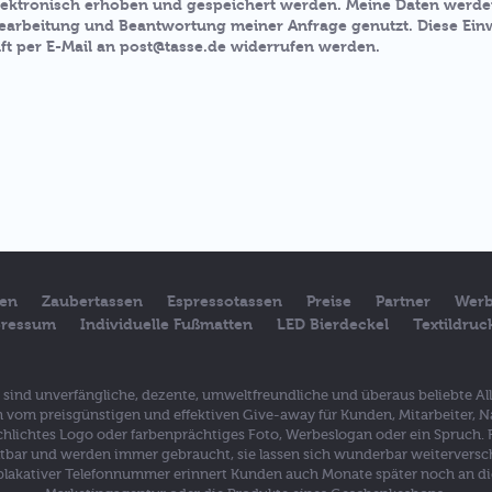
ektronisch erhoben und gespeichert werden. Meine Daten werden
rbeitung und Beantwortung meiner Anfrage genutzt. Diese Einwi
ft per E-Mail an post@tasse.de widerrufen werden.
sen
Zaubertassen
Espressotassen
Preise
Partner
Werb
ressum
Individuelle Fußmatten
LED Bierdeckel
Textildru
en sind unverfängliche, dezente, umweltfreundliche und überaus beliebte A
vom preisgünstigen und effektiven Give-away für Kunden, Mitarbeiter, N
 schlichtes Logo oder farbenprächtiges Foto, Werbeslogan oder ein Spruch.
ltbar und werden immer gebraucht, sie lassen sich wunderbar weiterversche
lakativer Telefonnummer erinnert Kunden auch Monate später noch an die 