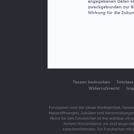
angegebenen Daten el
zweckgebunden zur Bea
Wirkung für die Zukun
Tassen bedrucken
Fototas
Widerrufsrecht
Imp
Fototassen sind der ideale Werbeartikel, Tass
Neueröffnungen, Jubiläen und Veranstaltungen 
Motiv für den Fotobecher ist frei wählbar, ob
hohem Nutzenfaktor, sie sind lange ha
zweckentfremden. Ein Fotobecher mit p