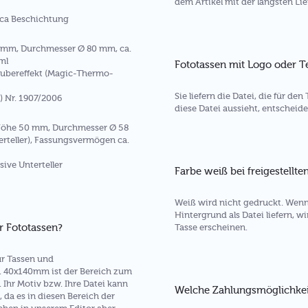
dem Artikel mit der längsten Lief
rca Beschichtung
 mm, Durchmesser Ø 80 mm, ca.
ml
Fototassen mit Logo oder T
aubereffekt (Magic-Thermo-
Sie liefern die Datei, die für d
 Nr. 1907/2006
diese Datei aussieht, entscheide
Höhe 50 mm, Durchmesser Ø 58
rteller), Fassungsvermögen ca.
sive Unterteller
Farbe weiß bei freigestellte
Weiß wird nicht gedruckt. Wenn
Hintergrund als Datei liefern, w
r Fototassen?
Tasse erscheinen.
ür Tassen und
. 40x140mm ist der Bereich zum
 Ihr Motiv bzw. Ihre Datei kann
Welche Zahlungsmöglichkeit
 da es in diesen Bereich der