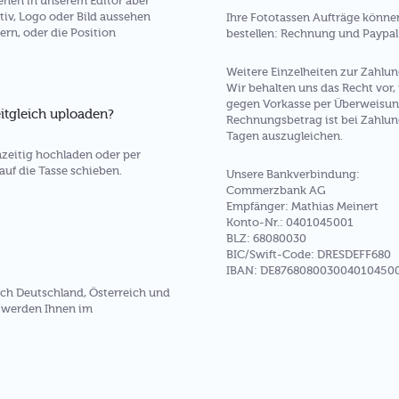
sehen in unserem Editor aber
tiv, Logo oder Bild aussehen
Ihre Fototassen Aufträge können
ern, oder die Position
bestellen: Rechnung und Paypal
Weitere Einzelheiten zur Zahlu
Wir behalten uns das Recht vor, 
gegen Vorkasse per Überweisun
itgleich uploaden?
Rechnungsbetrag ist bei Zahlun
Tagen auszugleichen.
zeitig hochladen oder per
auf die Tasse schieben.
Unsere Bankverbindung:
Commerzbank AG
Empfänger: Mathias Meinert
Konto-Nr.: 0401045001
BLZ: 68080030
BIC/Swift-Code: DRESDEFF680
IBAN: DE876808003004010450
nach Deutschland, Österreich und
n werden Ihnen im