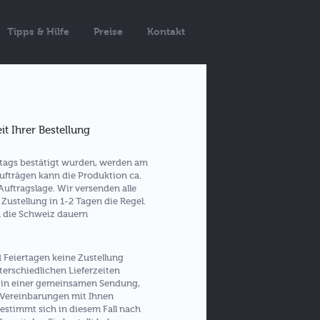
Tipps & Hilfe
Preise
Kontakt
it Ihrer Bestellung
ktags bestätigt wurden, werden am
ufträgen kann die Produktion ca.
Auftragslage. Wir versenden alle
 Zustellung in 1-2 Tagen die Regel.
n die Schweiz dauern
 Feiertagen keine Zustellung
nterschiedlichen Lieferzeiten
re in einer gemeinsamen Sendung,
 Vereinbarungen mit Ihnen
bestimmt sich in diesem Fall nach