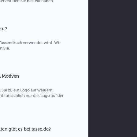
erzeit den Sie bestellt haben.
ext?
en Tassendruck verwendet wird. Wir
n Sie.
n Motiven
 Sie zB ein Logo auf weißem
ird tatsächlich nur das Logo auf der
en gibt es bei tasse.de?