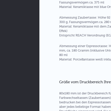
Fassungsvermögen ca. 375 ml
Material: Keramiktasse mit blue O
Abmessung Zaubertasse: Höhe 92
300 g, Fassungsvermögen ca. 280 
Material: Keramiktasse mit dem Z
Effek)
Entspricht REACH Verordnung (EG)
Abmessung einer Espressotasse: 
mm, ca. 180 Gramm (inklusive Unte
80 ml
Material: Porzellantasse weiß inklu
Größe vom Druckbereich Ihre
80x180 mm ist der Druckbereich f
Farbwechseltassen (Zaubertassen)
bedrucken bei den Espressotassen.
aber jedes beliebige Format haben,