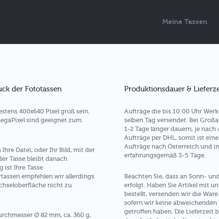
Meine Tassen
uck der Fototassen
Produktionsdauer & Lieferze
destens 400x640 Pixel groß sein.
Aufträge die bis 10:00 Uhr Wer
 MegaPixel sind geeignet zum
selben Tag versendet. Bei Großa
1-2 Tage länger dauern, je nach 
Aufträge per DHL, somit ist eine
Aufträge nach Österreich und i
hre Datei, oder Ihr Bild, mit der
erfahrungsgemäß 3-5 Tage.
der Tasse bleibt danach
 ist Ihre Tasse
tassen empfehlen wir allerdings
Beachten Sie, dass an Sonn- und
hseloberfläche nicht zu
erfolgt. Haben Sie Artikel mit u
bestellt, versenden wir die Wa
sofern wir keine abweichenden
getroffen haben. Die Lieferzeit 
chmesser Ø 82 mm, ca. 360 g,