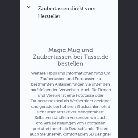
Zaubertassen direkt vom
Hersteller
Magic Mug und
Zaubertassen bei Tasse.de
bestellen
Hier zu den Rabatten
Weitere Tipps und Informationen rund um
Zaubertassen und Fototassen zu
bestimmten Anlässen finden Sie unter den
Angebote für
nachfolgenden Verweisen. Auch für Firmen
Zaubertassen
und Vereine ist eine Fototasse oder
Zaubertasse ideal als Werbeträger geeignet
und gerade bei höheren Stückzahlen lohnt
sich unser attraktiver Mengenrabatt.
Selbstverständlich versenden wir auch
größere Bestellungen von Fototassen
portofrei innerhalb Deutschlands. Testen
auch Sie unseren komfortablen 3D Designer