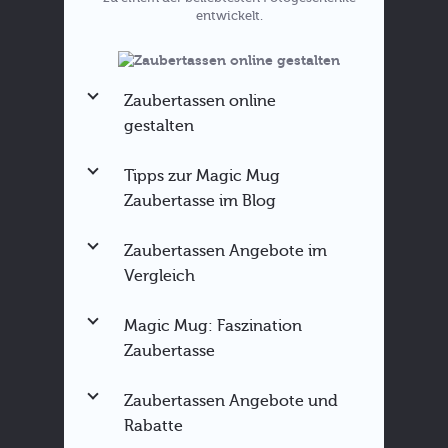
entwickelt.
Zaubertassen online
gestalten
Tipps zur Magic Mug
Zaubertasse im Blog
Zaubertassen Angebote im
Zaubertassen Anleitung
Vergleich
Magic Mug für bestimmte
Anlässe
Magic Mug: Faszination
Sprüche für die Zaubertasse
Zaubertasse
Fototasse zu Weihnachten
Hier
verschenken
direkt ausprobieren
Zaubertassen Angebote und
Rabatte