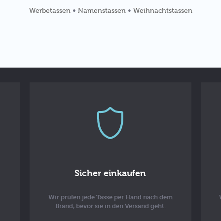
•
•
Werbetassen
Namenstassen
Weihnachtstassen
Sicher einkaufen
Wir prüfen jede Tasse per Hand nach dem
Brand, bevor sie in den Versand geht.