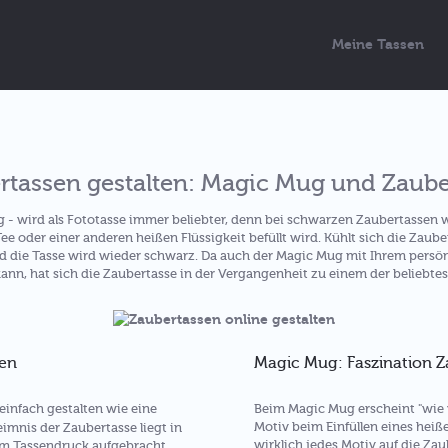
Meine Tassen
rtassen gestalten: Magic Mug und Zaube
 - wird als Fototasse immer beliebter, denn bei schwarzen Zaubertassen 
Tee oder einer anderen heißen Flüssigkeit befüllt wird. Kühlt sich die Zaube
 die Tasse wird wieder schwarz. Da auch der Magic Mug mit Ihrem persönl
nn, hat sich die Zaubertasse in der Vergangenheit zu einem der beliebte
ten
Magic Mug: Faszination Z
einfach gestalten wie eine
Beim Magic Mug erscheint "wie
Motiv beim Einfüllen eines hei
imnis der Zaubertasse liegt in
wirklich jedes Motiv auf die Zau
em Tassendruck aufgebracht