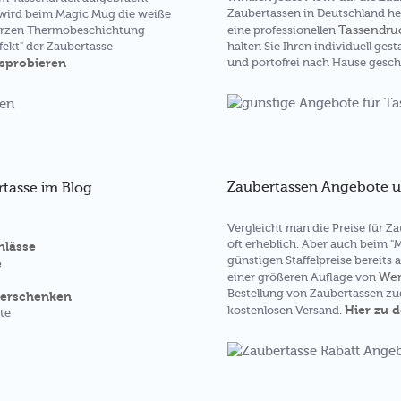
Zaubertassen in Deutschland her
e wird beim Magic Mug die weiße
Tassendru
warzen Thermobeschichtung
eine professionellen
ffekt" der Zaubertasse
halten Sie Ihren individuell ges
usprobieren
und portofrei nach Hause gesch
Zaubertassen Angebote u
tasse im Blog
Vergleicht man die Preise für Z
oft erheblich. Aber auch beim "
nlässe
günstigen Staffelpreise bereits 
e
Wer
einer größeren Auflage von
Bestellung von Zaubertassen z
verschenken
Hier zu 
kostenlosen Versand.
te