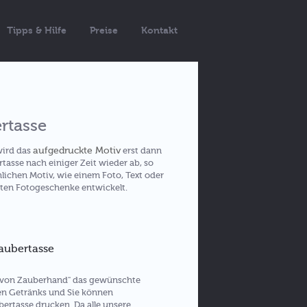
Tipps & Hilfe
Preise
Kontakt
rtasse
aufgedruckte Motiv
wird das
erst dann
rtasse nach einiger Zeit wieder ab, so
ichen Motiv, wie einem Foto, Text oder
sten Fotogeschenke entwickelt.
aubertasse
 von Zauberhand" das gewünschte
ßen Getränks und Sie können
bertasse drucken. Da alle unsere