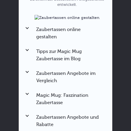
entwickelt.
Zaubertassen online
gestalten
Tipps zur Magic Mug
Zaubertasse im Blog
Zaubertassen Angebote im
Zaubertassen Anleitung
Vergleich
Magic Mug für bestimmte
Anlässe
Magic Mug: Faszination
Sprüche für die Zaubertasse
Zaubertasse
Fototasse zu Weihnachten
Hier
verschenken
direkt ausprobieren
Zaubertassen Angebote und
Rabatte