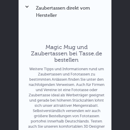
Zaubertassen direkt vom
Hersteller
Magic Mug und
Zaubertassen bei Tasse.de
bestellen
Hier zu den Rabatten
Weitere Tipps und Informationen rund um
Zaubertassen und Fototassen zu
bestimmten Anlässen finden Sie unter den
Angebote für
nachfolgenden Verweisen. Auch für Firmen
Zaubertassen
und Vereine ist eine Fototasse oder
Zaubertasse ideal als Werbeträger geeignet
und gerade bei höheren Stückzahlen lohnt
sich unser attraktiver Mengenrabatt.
Selbstverständlich versenden wir auch
größere Bestellungen von Fototassen
portofrei innerhalb Deutschlands. Testen
auch Sie unseren komfortablen 3D Designer