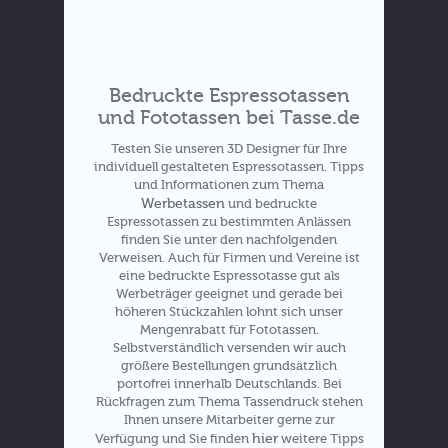
Bedruckte Espressotassen
Hier zu den Rabatten
und Fototassen bei Tasse.de
Testen Sie unseren 3D Designer für Ihre
individuell gestalteten Espressotassen. Tipps
Preise für Ihre Fototasse
und Informationen zum Thema
Werbetassen
und bedruckte
Espressotassen zu bestimmten Anlässen
finden Sie unter den nachfolgenden
Verweisen. Auch für Firmen und Vereine ist
eine bedruckte Espressotasse gut als
Werbeträger geeignet und gerade bei
höheren Stückzahlen lohnt sich unser
Mengenrabatt für Fototassen.
Selbstverständlich versenden wir auch
größere Bestellungen grundsätzlich
portofrei innerhalb Deutschlands. Bei
Rückfragen zum Thema Tassendruck stehen
Ihnen unsere Mitarbeiter gerne zur
hier
Verfügung und Sie finden
weitere Tipps