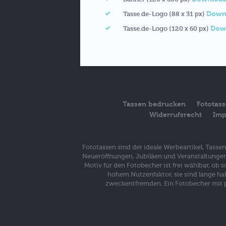
Down
Tasse.de-Logo (88 x 31 px)
Dow
Tasse.de-Logo (120 x 60 px)
Tassen bedrucken
Fototas
Widerrufsrecht
Imp
Fototassen sind der ideale Werbeartikel, Tass
Neueröffnungen, Jubiläen und Veranstaltungen 
Motiv für den Fotobecher ist frei wählbar, ob
hohem Nutzenfaktor, sie sind lange ha
zweckentfremden. Ein Fotobecher mit p