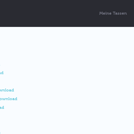
Meine Tassen
d
ad
wnload
ownload
ad
d