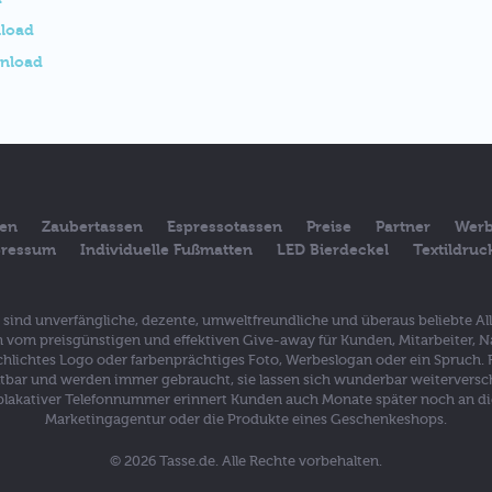
load
nload
sen
Zaubertassen
Espressotassen
Preise
Partner
Werb
ressum
Individuelle Fußmatten
LED Bierdeckel
Textildru
en sind unverfängliche, dezente, umweltfreundliche und überaus beliebte A
vom preisgünstigen und effektiven Give-away für Kunden, Mitarbeiter, N
 schlichtes Logo oder farbenprächtiges Foto, Werbeslogan oder ein Spruch.
ltbar und werden immer gebraucht, sie lassen sich wunderbar weiterversche
lakativer Telefonnummer erinnert Kunden auch Monate später noch an die 
Marketingagentur oder die Produkte eines Geschenkeshops.
© 2026 Tasse.de. Alle Rechte vorbehalten.