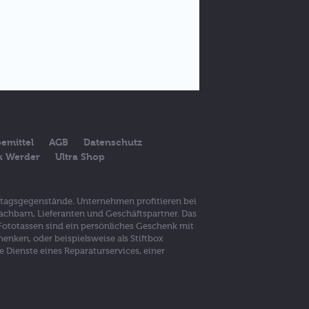
emittel
AGB
Datenschutz
ck Werder
Ultra Shop
lltagsgegenstände. Unternehmen profitieren bei
achbarn, Lieferanten und Geschäftspartner. Das
 Fototassen sind ein persönliches Geschenk mit
nken, oder beispielsweise als Stiftbox
Dienste eines Reparaturservices, einer