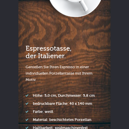
Espressotasse,
der Italiener.
Genießen Sie Ihren Espresso in einer
individuellen Porzellantasse mit Ihrem
Motiv.
Höhe: 5,0 cm, Durchmesser: 5,8 cm
bedruckbare Fläche: 40 x 140 mm
Farbe: weiß
Material: beschichtetes Porzellan
Haltbarkeit: spülmaschinenfest