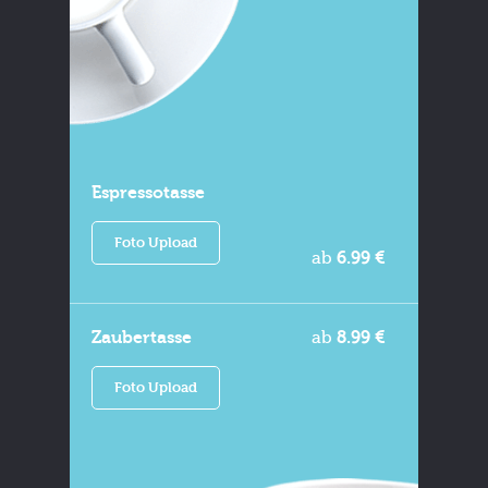
Espressotasse
Foto Upload
ab
6.99 €
Zaubertasse
ab
8.99 €
Foto Upload