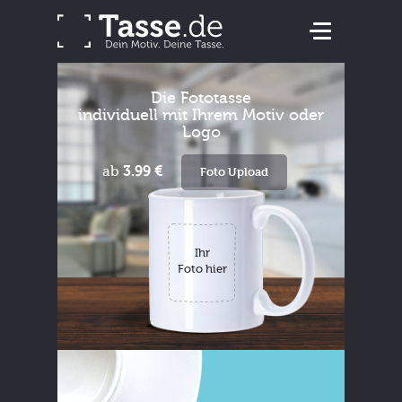
Die Fototasse
individuell mit Ihrem Motiv oder
Logo
ab
3.99 €
Foto Upload
Ihr
Foto hier