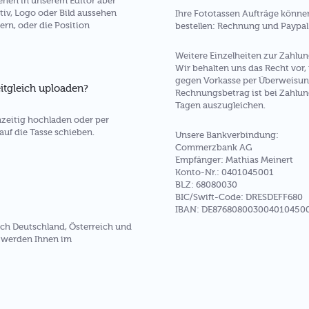
sehen in unserem Editor aber
tiv, Logo oder Bild aussehen
Ihre Fototassen Aufträge können
ern, oder die Position
bestellen: Rechnung und Paypal
Weitere Einzelheiten zur Zahlu
Wir behalten uns das Recht vor, 
gegen Vorkasse per Überweisun
itgleich uploaden?
Rechnungsbetrag ist bei Zahlun
Tagen auszugleichen.
zeitig hochladen oder per
auf die Tasse schieben.
Unsere Bankverbindung:
Commerzbank AG
Empfänger: Mathias Meinert
Konto-Nr.: 0401045001
BLZ: 68080030
BIC/Swift-Code: DRESDEFF680
IBAN: DE876808003004010450
nach Deutschland, Österreich und
n werden Ihnen im