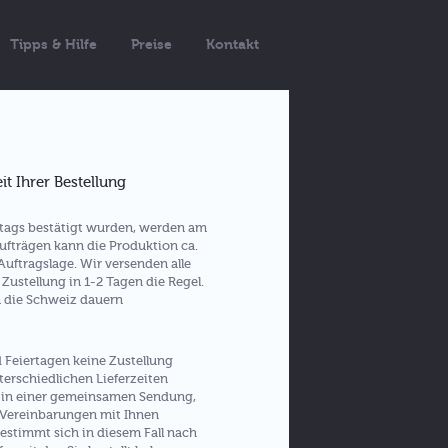
Tipps & Hilfe
Preise
Kontakt
it Ihrer Bestellung
ktags bestätigt wurden, werden am
ufträgen kann die Produktion ca.
Auftragslage. Wir versenden alle
 Zustellung in 1-2 Tagen die Regel.
n die Schweiz dauern
 Feiertagen keine Zustellung
nterschiedlichen Lieferzeiten
re in einer gemeinsamen Sendung,
 Vereinbarungen mit Ihnen
bestimmt sich in diesem Fall nach