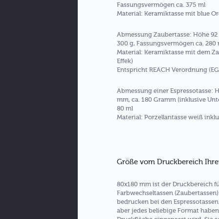
Fassungsvermögen ca. 375 ml
Material: Keramiktasse mit blue O
Abmessung Zaubertasse: Höhe 92
300 g, Fassungsvermögen ca. 280 
Material: Keramiktasse mit dem Z
Effek)
Entspricht REACH Verordnung (EG)
Abmessung einer Espressotasse: 
mm, ca. 180 Gramm (inklusive Unte
80 ml
Material: Porzellantasse weiß inklu
Größe vom Druckbereich Ihre
80x180 mm ist der Druckbereich f
Farbwechseltassen (Zaubertassen)
bedrucken bei den Espressotassen.
aber jedes beliebige Format haben,