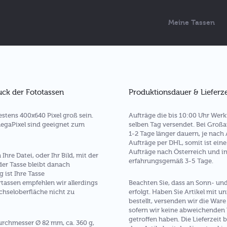
Meine Tassen
uck der Fototassen
Produktionsdauer & Lieferze
destens 400x640 Pixel groß sein.
Aufträge die bis 10:00 Uhr Wer
 MegaPixel sind geeignet zum
selben Tag versendet. Bei Großa
1-2 Tage länger dauern, je nach 
Aufträge per DHL, somit ist eine
Aufträge nach Österreich und i
hre Datei, oder Ihr Bild, mit der
erfahrungsgemäß 3-5 Tage.
der Tasse bleibt danach
 ist Ihre Tasse
tassen empfehlen wir allerdings
Beachten Sie, dass an Sonn- und
hseloberfläche nicht zu
erfolgt. Haben Sie Artikel mit u
bestellt, versenden wir die Wa
sofern wir keine abweichenden
getroffen haben. Die Lieferzeit 
chmesser Ø 82 mm, ca. 360 g,