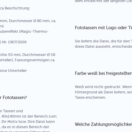
dem Artikel mit der längsten Lief
rca Beschichtung
 mm, Durchmesser Ø 80 mm, ca.
ml
Fototassen mit Logo oder T
aubereffekt (Magic-Thermo-
Sie liefern die Datei, die für d
 Nr. 1907/2006
diese Datei aussieht, entscheide
Höhe 50 mm, Durchmesser Ø 58
rteller), Fassungsvermögen ca.
sive Unterteller
Farbe weiß bei freigestellte
Weiß wird nicht gedruckt. Wenn
Hintergrund als Datei liefern, w
r Fototassen?
Tasse erscheinen.
ür Tassen und
. 40x140mm ist der Bereich zum
 Ihr Motiv bzw. Ihre Datei kann
Welche Zahlungsmöglichkeit
 da es in diesen Bereich der