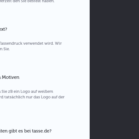
erzeit den Sie bestellt haben.
ext?
en Tassendruck verwendet wird. Wir
n Sie.
n Motiven
 Sie zB ein Logo auf weißem
ird tatsächlich nur das Logo auf der
en gibt es bei tasse.de?