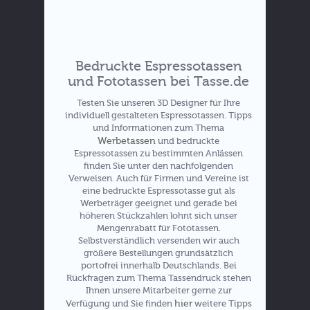
Bedruckte Espressotassen
Hier zu den Rabatten
und Fototassen bei Tasse.de
Testen Sie unseren 3D Designer für Ihre
individuell gestalteten Espressotassen. Tipps
Preise für Ihre Fototasse
und Informationen zum Thema
Werbetassen
und bedruckte
Espressotassen zu bestimmten Anlässen
finden Sie unter den nachfolgenden
Verweisen. Auch für Firmen und Vereine ist
eine bedruckte Espressotasse gut als
Werbeträger geeignet und gerade bei
höheren Stückzahlen lohnt sich unser
Mengenrabatt für Fototassen.
Selbstverständlich versenden wir auch
größere Bestellungen grundsätzlich
portofrei innerhalb Deutschlands. Bei
Rückfragen zum Thema Tassendruck stehen
Ihnen unsere Mitarbeiter gerne zur
hier
Verfügung und Sie finden
weitere Tipps